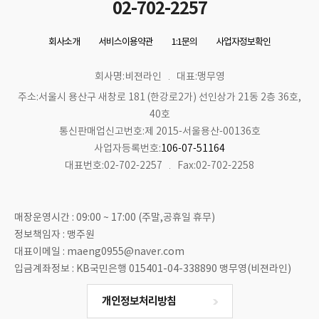
02-702-2257
회사소개
서비스이용약관
1:1문의
사업자정보확인
회사명:비젼라인
대표:맹무영
주소:서울시 용산구 새창로 181 (한강로2가) 선인상가 21동 2층 36호,
40호
통신판매업신고번호:제 2015-서울용산-00136호
사업자등록번호:
106-07-51164
대표번호:02-702-2257
Fax:02-702-2258
매장운영시간 : 09:00 ~ 17:00 (주말,공휴일 휴무)
정보책임자 : 맹주원
대표이메일 : maeng0955@naver.com
입금계좌정보 : KB국민은행 015401-04-338890 맹무영(비젼라인)
개인정보처리방침