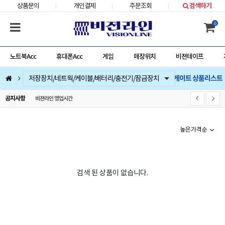
상품문의
개인결제
주문조회
검색하기
0
노트북Acc
휴대폰Acc
게임
매장위치
비젼테이프
씨게이트 상품리스트
컴퓨터부품
베스트 상품
컴퓨터주변기기
저장장치/네트웍/케이블/배터리/충전기/잠금장치
마우스/키보드/키패드/패드/번지/덕/손목받침대/타블렛
스피커/이어폰/헤드셋/거치대/마이크
게임
노트북Acc
게임슬라이더
휴대폰Acc
공지사항
비젼라인 영업시간
높은가격순
검색 된 상품이 없습니다.