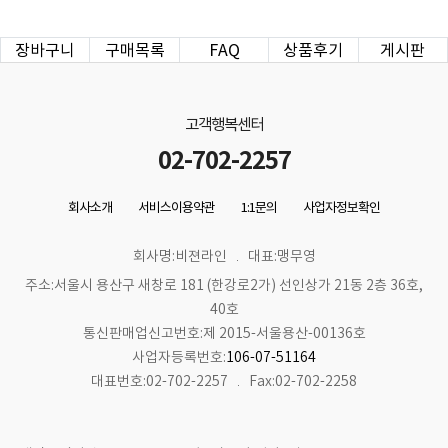
장바구니
구매목록
FAQ
상품후기
게시판
고객행복센터
02-702-2257
회사소개
서비스이용약관
1:1문의
사업자정보확인
회사명:비젼라인
대표:맹무영
주소:서울시 용산구 새창로 181 (한강로2가) 선인상가 21동 2층 36호,
40호
통신판매업신고번호:제 2015-서울용산-00136호
사업자등록번호:
106-07-51164
대표번호:02-702-2257
Fax:02-702-2258