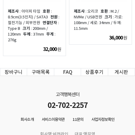
제조사
: 아이피 타임
호환
:
제조사
: 오리코
호환
: M.2 /
8.9cm(3.5인치) / SATA3
전원
:
NVMe / USB전원
크기
: 가로:
절전기능 / 외부전원
연결단자
:
108mm / 세로: 34mm / 두께:
Type B
크기
: 200mm /
11.5mm
120mm
두께
: 37mm
무게
:
36,000
원
276g
32,000
원
장바구니
구매목록
FAQ
상품후기
게시판
고객행복센터
02-702-2257
회사소개
서비스이용약관
1:1문의
사업자정보확인
회사명:비젼라인
대표:맹무영