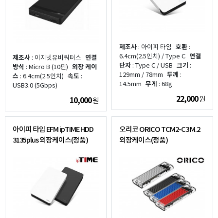
제조사
: 아이피 타임
호환
:
6.4cm(2.5인치) / Type C
연결
제조사
: 이지넷유비쿼터스
연결
단자
: Type C / USB
크기
:
방식
: Micro B (10핀)
외장 케이
129mm / 78mm
두께
:
스
: 6.4cm(2.5인치)
속도
:
14.5mm
무게
: 68g
USB3.0 (5Gbps)
22,000
원
10,000
원
아이피 타임 EFM ipTIME HDD
오리코 ORICO TCM2-C3 M.2
3135plus 외장케이스(정품)
외장케이스(정품)