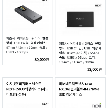
제조사
: 이지넷유비쿼터스
연결
방식
: USB C타입
외장 케이스
:
제조사
: 이지넷유비쿼터스
연결
97mm / 42mm / 12mm
속도
:
방식
: USB C타입 / USB
외장 케
USB3.x 10Gbps
이스
: 8.9cm(3.5인치) / SATA3
속도
: USB3.x 5Gbps
크기
:
30,000
원
195mm / 110mm / 30mm
28,000
원
이지넷유비쿼터스 넥스트
리버네트워크 넥시 NEXI
NEXT-350U3 외장케이스 (하드
NX1341 썬더볼트4 M.2 NVMe
미포함) (정품)
SSD 외장 케이스