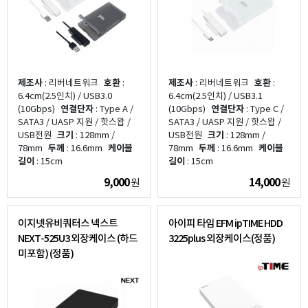
제조사
: 리버네트워크
호환
:
제조사
: 리버네트워크
호환
:
6.4cm(2.5인치) / USB3.0
6.4cm(2.5인치) / USB3.1
(10Gbps)
연결단자
: Type A /
(10Gbps)
연결단자
: Type C /
SATA3 / UASP 지원 / 핫스왑 /
SATA3 / UASP 지원 / 핫스왑 /
USB전원
크기
: 128mm /
USB전원
크기
: 128mm /
78mm
두께
: 16.6mm
케이블
78mm
두께
: 16.6mm
케이블
길이
: 15cm
길이
: 15cm
9,000
14,000
원
원
이지넷유비쿼터스 넥스트
아이피 타임 EFM ipTIME HDD
NEXT-525U3 외장케이스 (하드
3225plus 외장케이스(정품)
미포함) (정품)