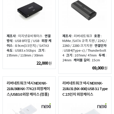
제조사
: 이지넷유비쿼터스
연결
제조사
: 리버네트워크
호환
:
방식
: USB B타입 / USB
외장 케
NVMe /SATA 규격 지원 / 2242 /
이스
: 8.9cm(3.5인치) / SATA3
2260 / 2280 크기지원
연결단자
속도
: USB3.x 5Gbps
크기
:
: USB4(Type-c) / Thunderbolt
195mm / 110mm / 30mm
4
크기
: 107mm/ 47mm
두께
:
24mm
케이블 길이
: 15cm
22,000
원
69,000
원
리버네트워크 넥시 NEXI NX-
리버네트워크 넥시 NEXI NX-
218U30B NX-774 2.5 외장케이
218U31 (NX-808) USB 3.1 Type
스/USB3.0 외장 케이스 (정품)
C 2.5인치 외장케이스