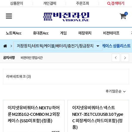
상품문의
개인결제
주문조회
검색하기
0
노트북Acc
휴대폰Acc
게임
매장위치
비젼테이프
외장하드케이스 상품리스트
컴퓨터부품
베스트 상품
컴퓨터주변기기
저장장치/네트웍/케이블/배터리/충전기/잠금장치
마우스/키보드/키패드/패드/번지/덕/손목받침대/타블렛
스피커/이어폰/헤드셋/거치대/마이크
게임
노트북Acc
게임슬라이더
휴대폰Acc
공지사항
비젼라인 영업시간
리버네트워크 (3)
후기많은순
이지넷유비쿼터스 NEXTU 하어
이지넷유비쿼터스 넥스트
룬 M2351G2-COMBO M.2 외장
NEXT-351TCU3 USB 3.0 Type
케이스 (SSD미포함) (정품)
C 외장케이스 (하드미포함) (정
품)