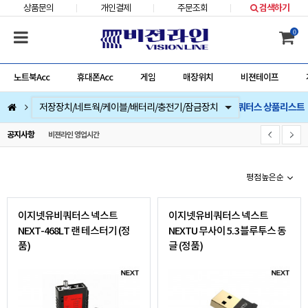
상품문의
개인결제
주문조회
검색하기
0
노트북Acc
휴대폰Acc
게임
매장위치
비젼테이프
이지넷유비쿼터스 상품리스트
컴퓨터부품
베스트 상품
컴퓨터주변기기
저장장치/네트웍/케이블/배터리/충전기/잠금장치
마우스/키보드/키패드/패드/번지/덕/손목받침대/타블렛
스피커/이어폰/헤드셋/거치대/마이크
게임
노트북Acc
게임슬라이더
휴대폰Acc
공지사항
비젼라인 영업시간
평점높은순
이지넷유비쿼터스 넥스트
이지넷유비쿼터스 넥스트
NEXT-468LT 랜 테스터기 (정
NEXTU 무사이 5.3 블루투스 동
품)
글 (정품)