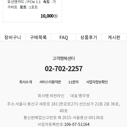
유선랜카드 / PCIe 1.1
속도
: 기
가비트
포트
: 1포트
10,000
원
장바구니
구매목록
FAQ
상품후기
게시판
고객행복센터
02-702-2257
회사소개
서비스이용약관
1:1문의
사업자정보확인
회사명:비젼라인
대표:맹무영
주소:서울시 용산구 새창로 181 (한강로2가) 선인상가 21동 2층 36호,
40호
통신판매업신고번호:제 2015-서울용산-00136호
사업자등록번호:
106-07-51164