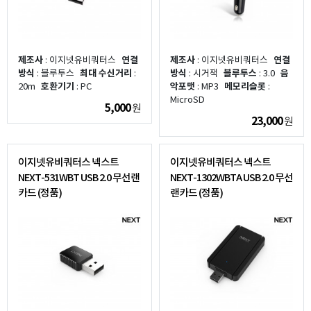
제조사
: 이지넷유비쿼터스
연결
제조사
: 이지넷유비쿼터스
연결
방식
: 블루투스
최대 수신거리
:
방식
: 시거잭
블루투스
: 3.0
음
20m
호환기기
: PC
악포맷
: MP3
메모리슬롯
:
MicroSD
5,000
원
23,000
원
이지넷유비쿼터스 넥스트
이지넷유비쿼터스 넥스트
NEXT-531WBT USB 2.0 무선랜
NEXT-1302WBTA USB 2.0 무선
카드 (정품)
랜카드 (정품)