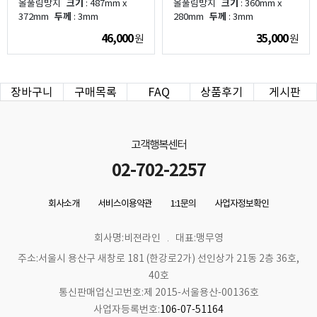
올풀림방지
크기
: 487mm x
올풀림방지
크기
: 360mm x
372mm
두께
: 3mm
280mm
두께
: 3mm
46,000
35,000
원
원
장바구니
구매목록
FAQ
상품후기
게시판
고객행복센터
02-702-2257
회사소개
서비스이용약관
1:1문의
사업자정보확인
회사명:비젼라인
대표:맹무영
주소:서울시 용산구 새창로 181 (한강로2가) 선인상가 21동 2층 36호,
40호
통신판매업신고번호:제 2015-서울용산-00136호
사업자등록번호:
106-07-51164