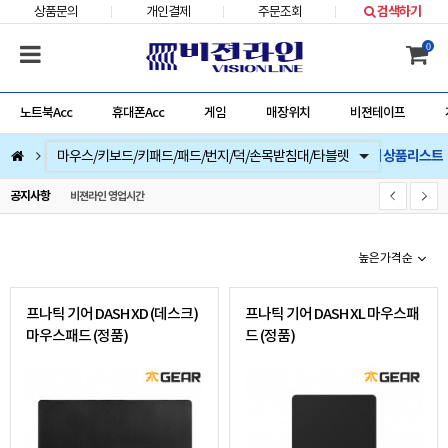
상품문의
개인결제
주문조회
검색하기
0
노트북Acc
휴대폰Acc
게임
매장위치
비젼테이프
프나틱 기어 상품리스트
컴퓨터부품
베스트 상품
컴퓨터주변기기
저장장치/네트웍/케이블/배터리/충전기/잠금장치
마우스/키보드/키패드/패드/번지/덕/손목받침대/타블렛
스피커/이어폰/헤드셋/거치대/마이크
게임
노트북Acc
게임슬라이더
휴대폰Acc
공지사항
비젼라인 영업시간
높은가격순
프나틱 기어 DASH XD (데스크)
프나틱 기어 DASH XL 마우스패
마우스패드 (정품)
드 (정품)