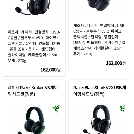
제조사
: 레이저
연결방식
: USB-
C동글 / 블루투스 v5.2
마이크
:
제조사
: 레이저
연결방식
: USB-
플렉시블 / 탈착형
충전단자
:
C동글 / 블루투스 v5.3
마이크
:
USB-C
밴드형태
: 오버이어 / 일
플렉시블 / 탈착형
컨트롤러기능
체형조작부
케이블길이
: 1.5m
: 볼륨 조절 / 음소거
밴드형태
:
무게
: 270g
슬라이더형
케이블길이
: 1.5m
무게
: 270g
162,000
원
162,000
원
레이저 Razer Kraken V3 게이
Razer BlackShark V2 X USB 게
밍 헤드셋 (정품)
이밍 헤드셋 (정품)