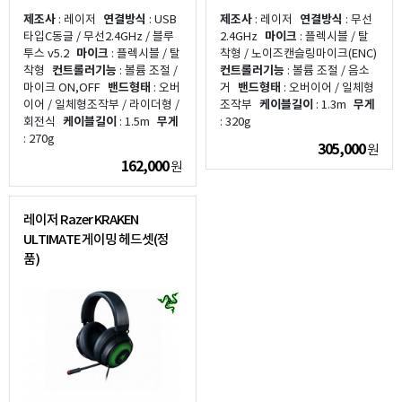
제조사
: 레이저
연결방식
: USB
제조사
: 레이저
연결방식
: 무선
타입C동글 / 무선2.4GHz / 블루
2.4GHz
마이크
: 플렉시블 / 탈
투스 v5.2
마이크
: 플렉시블 / 탈
착형 / 노이즈캔슬링마이크(ENC)
착형
컨트롤러기능
: 볼륨 조절 /
컨트롤러기능
: 볼륨 조절 / 음소
마이크 ON,OFF
밴드형태
: 오버
거
밴드형태
: 오버이어 / 일체형
이어 / 일체형조작부 / 라이더형 /
조작부
케이블길이
: 1.3m
무게
회전식
케이블길이
: 1.5m
무게
: 320g
: 270g
305,000
원
162,000
원
레이저 Razer KRAKEN
ULTIMATE 게이밍 헤드셋(정
품)