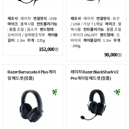
제조사
: 레이저
연결방식
: USB
제조사
: 레이저
연결방식
: 유선
마이크
: 플렉시블
컨트롤러기능
/ USB / 가상 7.1채널
마이크
: 플
: 볼륨 조절 / 음소거
밴드형태
:
렉시블
컨트롤러기능
: 볼륨 조절
오버이어 / 일체형조작부
케이블
/ 마이크 ON,OFF
밴드형태
: 오
길이
: 1.3m
무게
: 325g
버이어
케이블길이
: 1.3m
무게
: 240g
152,000
원
90,000
원
Razer Barracuda X Plus 게이
레이저 Razer BlackShark V2
밍 헤드셋 (정품)
Pro 게이밍 헤드셋 (정품)