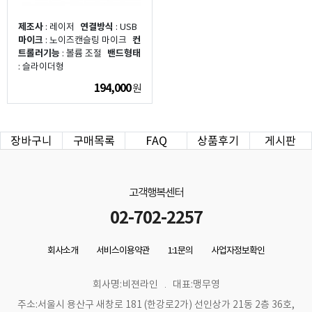
제조사
: 레이저
연결방식
: USB
마이크
: 노이즈캔슬링 마이크
컨
트롤러기능
: 볼륨 조절
밴드형태
: 슬라이더형
194,000
원
장바구니
구매목록
FAQ
상품후기
게시판
고객행복센터
02-702-2257
회사소개
서비스이용약관
1:1문의
사업자정보확인
회사명:비젼라인
대표:맹무영
주소:서울시 용산구 새창로 181 (한강로2가) 선인상가 21동 2층 36호,