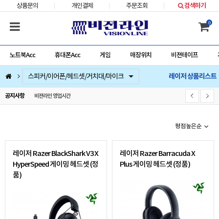
상품문의
개인결제
주문조회
검색하기
0
노트북Acc
휴대폰Acc
게임
매장위치
비젼테이프
레이저 상품리스트
컴퓨터부품
베스트 상품
컴퓨터주변기기
저장장치/네트웍/케이블/배터리/충전기/잠금장치
마우스/키보드/키패드/패드/번지/덕/손목받침대/타블렛
스피커/이어폰/헤드셋/거치대/마이크
게임
노트북Acc
게임슬라이더
휴대폰Acc
공지사항
비젼라인 영업시간
평점높은순
레이저 Razer BlackShark V3 X
레이저 Razer Barracuda X
HyperSpeed 게이밍 헤드셋 (정
Plus 게이밍 헤드셋 (정품)
품)