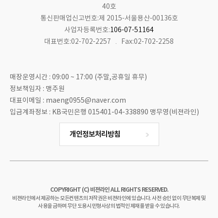
40호
통신판매업신고번호:제 2015-서울용산-00136호
사업자등록번호:
106-07-51164
대표번호:02-702-2257
Fax:02-702-2258
매장운영시간 : 09:00 ~ 17:00 (주말,공휴일 휴무)
정보책임자 : 맹주원
대표이메일 : maeng0955@naver.com
입금계좌정보 : KB국민은행 015401-04-338890 맹무영(비젼라인)
개인정보처리방침
COPYRIGHT (C) 비젼라인 ALL RIGHTS RESERVED.
비젼라인에서 제공하는 모든컨텐츠의 저작권은 비젼라인에 있습니다. 사전 승인 없이 무단복제 및
사용을 금하며 무단 도용시 민형사상의 법적인 제재를 받을 수 있습니다.