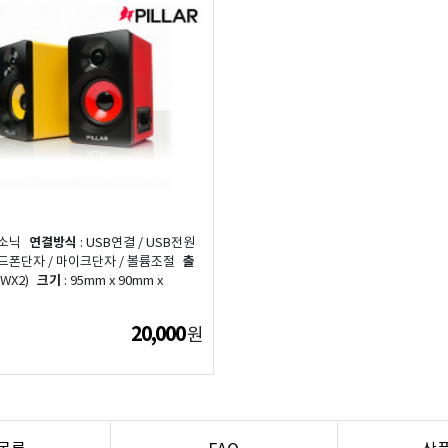
컴소닉
연결방식
: USB연결 / USB전원
헤드폰단자 / 마이크단자 / 볼륨조절
출
5WX2)
크기
: 95mm x 90mm x
20,000
원