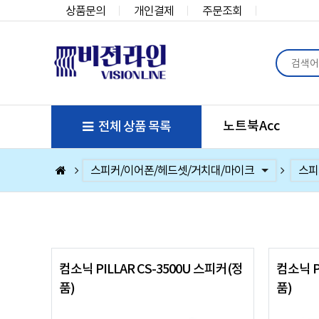
상품문의
개인결제
주문조회
노트북Acc
전체 상품 목록
컴퓨터부품
베스트 상품
컴퓨터주변기기
저장장치/네트웍/케이블/배터리/충전기/잠금장치
마우스/키보드/키패드/패드/번지/덕/손목받침대/타
스피커/이어폰/헤드셋/거치대/마이크
게임
노트북Acc
게임슬라이더
휴대폰Acc
헤드
사무
이어
마이
거치
스피
헤드
컴소닉 PILLAR CS-3500U 스피커(정
컴소닉 P
품)
품)