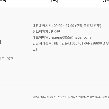
목록
FAQ
상
매장운영시간 : 09:00 ~ 17:00 (주말,공휴일 휴무)
정보책임자 : 맹주원
대표이메일 : maeng0955@naver.com
인
입금계좌정보 : KB국민은행 015401-04-338890 
인)
호, 40호
비젼라인에서 제공하는 모든컨텐츠의 저작권은 비젼라인에 있습니다. 사전 승인