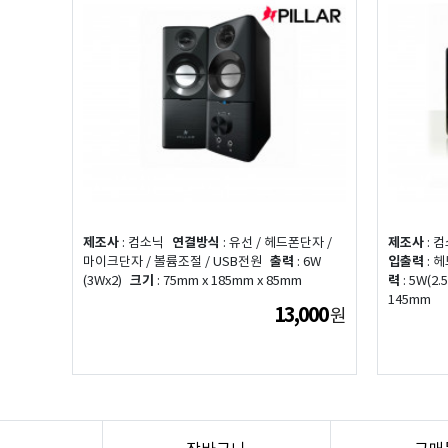
제조사
: 컴소닉
연결방식
: 유선 / 헤드폰단자 /
제조사
: 
마이크단자 / 볼륨조절 / USB전원
출력
: 6W
입출력
: 
(3Wx2)
크기
: 75mm x 185mm x 85mm
력
: 5W(2.
145mm
13,000
원