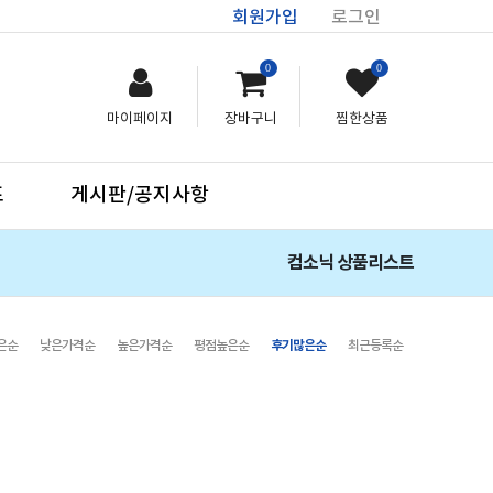
회원가입
로그인
0
0
마이페이지
장바구니
찜한상품
프
게시판/공지사항
컴소닉 상품리스트
은순
낮은가격순
높은가격순
평점높은순
후기많은순
최근등록순