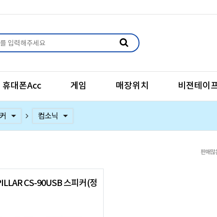
휴대폰Acc
게임
매장위치
비젼테이
블렛
셋
용 헤드셋
폰
크
대
커
폰
컴소닉
브리츠
크리에이티브
판매많
ILLAR CS-90USB 스피커(정