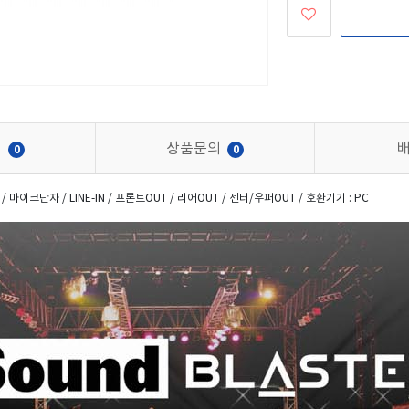
기
상품문의
0
0
/ 마이크단자 / LINE-IN / 프론트OUT / 리어OUT / 센터/우퍼OUT / 호환기기 : PC