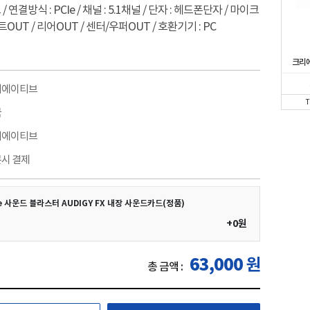
연결방식 : PCIe / 채널 : 5.1채널 / 단자 : 헤드폰단자 / 마이크
프론트OUT / 리어OUT / 센터/우퍼OUT / 호환기기 : PC
크리에
리에이티브
국
리에이티브
시 결제
e 사운드 블라스터 AUDIGY FX 내장 사운드카드(정품)
+0원
63,000
원
총 금액 :