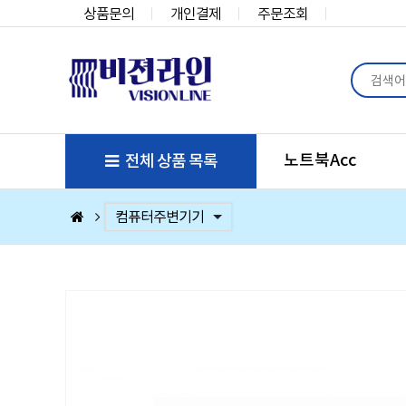
상품문의
개인결제
주문조회
노트북Acc
전체 상품 목록
컴퓨터부품
베스트 상품
컴퓨터주변기기
저장장치/네트웍/케이블/배터리/충전기/잠금장치
마우스/키보드/키패드/패드/번지/덕/손목받침대/타
스피커/이어폰/헤드셋/거치대/마이크
게임
노트북Acc
게임슬라이더
휴대폰Acc