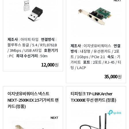
제조사
: 아이피 타임
연결방식
:
블루투스 동글 / 5.4 / RTL8761B
제조사
: 이지넷유비쿼터스
연결
/ 3Mbps / USB A타입
호환기기
방식
: 내장형 / 유선랜카드 / 2포
: PC
최대 수신거리
: 50m
트 / 1Gbps / PCIe 2.1
속도
: 기
가비트
포트
: 2포트 / RJ-45 / 티
12,000
원
밍 / LACP
35,000
원
이지넷유비쿼터스 넥스트
티피링크 TP-LINK Archer
NEXT-2500K EX 2.5기가비트 랜
TX3000E 무선 랜카드 (정품)
카드 (정품)