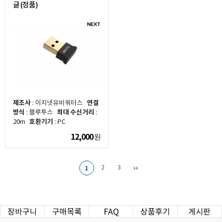
글 (정품)
제조사
: 이지넷유비쿼터스
연결
방식
: 블루투스
최대 수신거리
:
20m
호환기기
: PC
12,000
원
2
3
1
장바구니
구매목록
FAQ
상품후기
게시판