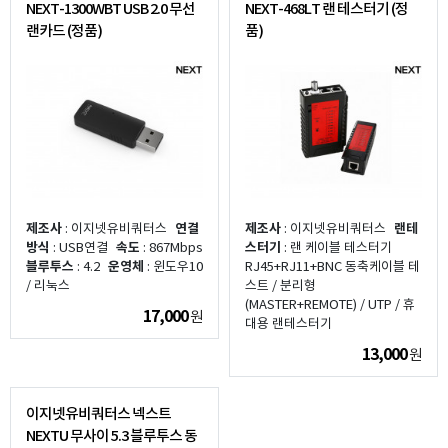
NEXT-1300WBT USB 2.0 무선
NEXT-468LT 랜 테스터기 (정
랜카드 (정품)
품)
제조사
: 이지넷유비쿼터스
연결
제조사
: 이지넷유비쿼터스
랜테
방식
: USB연결
속도
: 867Mbps
스터기
: 랜 케이블 테스터기
블루투스
: 4.2
운영체
: 윈도우10
RJ45+RJ11+BNC 동축케이블 테
/ 리눅스
스트 / 분리형
(MASTER+REMOTE) / UTP / 휴
17,000
원
대용 랜테스터기
13,000
원
이지넷유비쿼터스 넥스트
NEXTU 무사이 5.3 블루투스 동