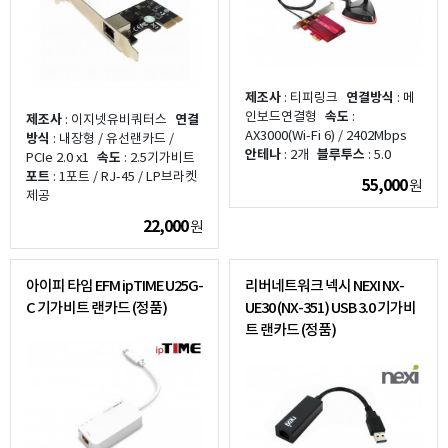
제조사
: 티피링크
연결방식
: 메
인보드연결형
속도
:
제조사
: 이지넷유비쿼터스
연결
AX3000(Wi-Fi 6) / 2402Mbps
방식
: 내장형 / 유선랜카드 /
안테나
: 2개
블루투스
: 5.0
PCIe 2.0 x1
속도
: 2.5기가비트
포트
: 1포트 / RJ-45 / LP브라켓
55,000
원
제공
22,000
원
아이피 타임 EFM ipTIME U25G-
리버네트워크 넥시 NEXI NX-
C 기가비트 랜카드 (정품)
UE30 (NX-351) USB 3.0 기가비
트 랜카드 (정품)