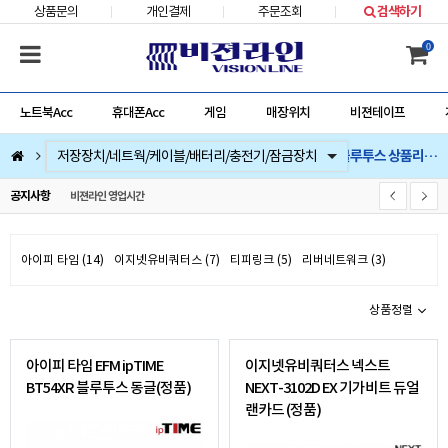
상품문의
개인결제
주문조회
검색하기
0
노트북Acc
휴대폰Acc
게임
매장위치
비젼테이프
랜카드/무선랜카드/블루투스 상품리스트
컴퓨터부품
베스트 상품
컴퓨터주변기기
저장장치/네트웍/케이블/배터리/충전기/잠금장치
마우스/키보드/키패드/패드/번지/덕/손목받침대/타블렛
스피커/이어폰/헤드셋/거치대/마이크
게임
노트북Acc
게임슬라이더
휴대폰Acc
비젼라인 영업시간
공지사항
아이피 타임 (14)
이지넷유비쿼터스 (7)
티피링크 (5)
리버네트워크 (3)
상품정렬
아이피 타임 EFM ipTIME
이지넷유비쿼터스 넥스트
BT54XR 블루투스 동글(정품)
NEXT-3102D EX 기가비트 듀얼
랜카드 (정품)