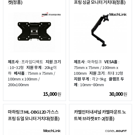
켓(정품)
프링 싱글 모니터 거치대(정품)
제조사
: 프라임디렉트
지원 크기
제조사
: 마하링크
VESA홀
:
: 10~32형
지원 무게
: 20kg이
75mm x 75mm / 100mm x
하
베사홀
: 75mm x 75mm /
100mm
지원 크기
: 최대 32형
100mm x 100mm /
지원 무게
: 각2~9kg
클램프 두
200x100mm
께
: 10mm~80mm
15,000
30,000
원
원
마하링크 ML-DBG12D 가스스
카멜인터내셔널 카멜마운트 노
프링 듀얼 모니터 거치대(정품)
트북 브라켓 RT-2(정품)