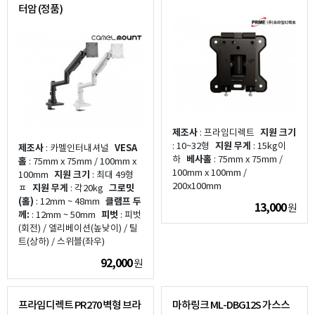
터암 (정품)
제조사
: 프라임디렉트
지원 크기
: 10~32형
지원 무게
: 15kg이
제조사
: 카멜인터내셔널
VESA
하
베사홀
: 75mm x 75mm /
홀
: 75mm x 75mm / 100mm x
100mm x 100mm /
100mm
지원 크기
: 최대 49형
200x100mm
ㅍ
지원 무게
: 각20kg
그로밋
(홀)
: 12mm ~ 48mm
클램프 두
13,000
원
께:
: 12mm ~ 50mm
피벗
: 피벗
(회전) / 엘리베이션(높낮이) / 틸
트(상하) / 스위블(좌우)
92,000
원
프라임디렉트 PR270 벽형 브라
마하링크 ML-DBG12S 가스스