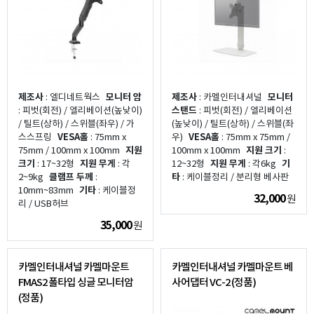
제조사
: 엘디네트웍스
모니터 암
제조사
: 카멜인터내셔널
모니터
: 피벗(회전) / 엘리베이션(높낮이)
스탠드
: 피벗(회전) / 엘리베이션
/ 틸트(상하) / 스위블(좌우) / 가
(높낮이) / 틸트(상하) / 스위블(좌
스스프링
VESA홀
: 75mm x
우)
VESA홀
: 75mm x 75mm /
75mm / 100mm x 100mm
지원
100mm x 100mm
지원 크기
:
크기
: 17~32형
지원 무게
: 각
12~32형
지원 무게
: 각6kg
기
2~9kg
클램프 두께
:
타
: 케이블정리 / 분리형 베사판
10mm~83mm
기타
: 케이블정
32,000
원
리 / USB허브
35,000
원
카멜인터내셔널 카멜마운트
카멜인터내셔널 카멜마운트 베
FMAS2 폴타입 싱글 모니터암
사어댑터 VC-2 (정품)
(정품)