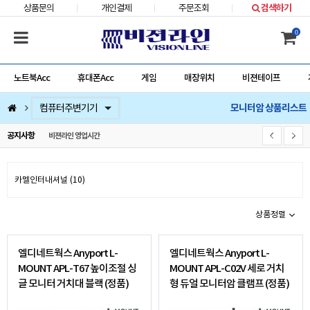
상품문의
개인결제
주문조회
검색하기
0
노트북Acc
휴대폰Acc
게임
매장위치
비젼테이프
모니터암 상품리스트
컴퓨터부품
베스트 상품
컴퓨터주변기기
저장장치/네트웍/케이블/배터리/충전기/잠금장치
마우스/키보드/키패드/패드/번지/덕/손목받침대/타블렛
스피커/이어폰/헤드셋/거치대/마이크
게임
노트북Acc
게임슬라이더
휴대폰Acc
비젼라인 영업시간
공지사항
카멜인터내셔널 (10)
상품정렬
엘디네트웍스 Anyport L-
엘디네트웍스 Anyport L-
MOUNT APL-T67 높이조절 싱
MOUNT APL-C02V 세로 거치
글 모니터 거치대 블랙 (정품)
형 듀얼 모니터암 클램프 (정품)