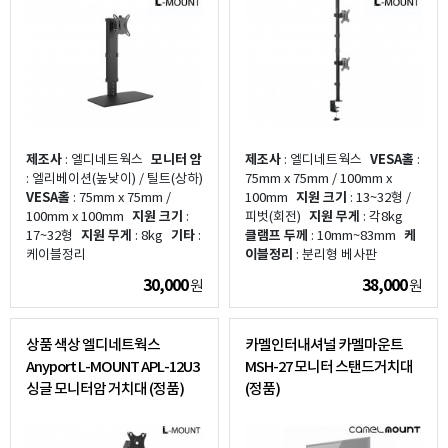
제조사
: 엘디네트웍스
모니터 암
제조사
: 엘디네트웍스
VESA홀
:
: 엘리베이션(높낮이) / 틸트(상하)
75mm x 75mm / 100mm x
VESA홀
: 75mm x 75mm /
100mm
지원 크기
: 13~32형 /
100mm x 100mm
지원 크기
:
피벗(회전)
지원 무게
: 각8kg
17~32형
지원 무게
: 8kg
기타
:
클램프 두께
: 10mm~83mm
케
케이블정리
이블정리
: 분리형 베사판
30,000
38,000
원
원
상품 색상 엘디네트웍스
카멜인터내셔널 카멜마운트
Anyport L-MOUNT APL-12U3
MSH-27 모니터 스탠드거치대
싱글 모니터암 거치대 (정품)
(정품)