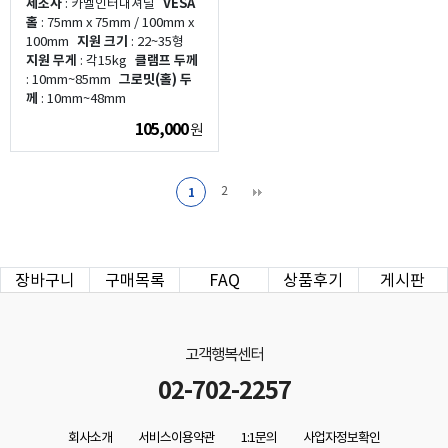
제조사
: 카멜인터내셔널
VESA
홀
: 75mm x 75mm / 100mm x
100mm
지원 크기
: 22~35형
지원 무게
: 각15kg
클램프 두께
: 10mm~85mm
그로밋(홀) 두
께
: 10mm~48mm
105,000
원
2
1
장바구니
구매목록
FAQ
상품후기
게시판
고객행복센터
02-702-2257
회사소개
서비스이용약관
1:1문의
사업자정보확인