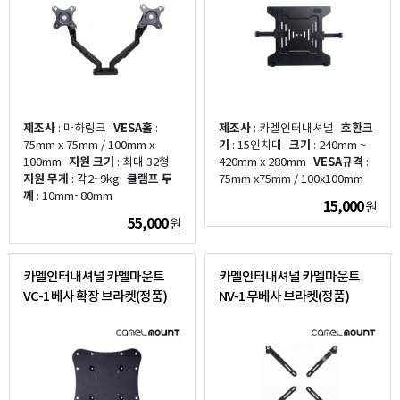
제조사
: 마하링크
VESA홀
:
제조사
: 카멜인터내셔널
호환크
75mm x 75mm / 100mm x
기
: 15인치대
크기
: 240mm ~
100mm
지원 크기
: 최대 32형
420mm x 280mm
VESA규격
:
지원 무게
: 각2~9kg
클램프 두
75mm x75mm / 100x100mm
께
: 10mm~80mm
15,000
원
55,000
원
카멜인터내셔널 카멜마운트
카멜인터내셔널 카멜마운트
VC-1 베사 확장 브라켓(정품)
NV-1 무베사 브라켓(정품)