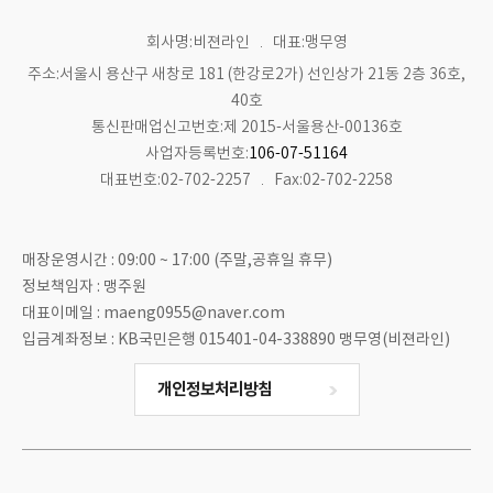
회사명:비젼라인
대표:맹무영
주소:서울시 용산구 새창로 181 (한강로2가) 선인상가 21동 2층 36호,
40호
통신판매업신고번호:제 2015-서울용산-00136호
사업자등록번호:
106-07-51164
대표번호:02-702-2257
Fax:02-702-2258
매장운영시간 : 09:00 ~ 17:00 (주말,공휴일 휴무)
정보책임자 : 맹주원
대표이메일 : maeng0955@naver.com
입금계좌정보 : KB국민은행 015401-04-338890 맹무영(비젼라인)
개인정보처리방침