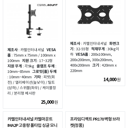
제조사
: 카멜인터내셔널
화면크
기
: 32-55형
적재무게
: 30kg이
제조사
: 카멜인터내셔널
VESA
하
VESA홀
: 200x100mm,
홀
: 75mm x 75mm / 100mm x
200x200mm, 300x200mm,
100mm
지원 크기
: 17~32형
400x200mm
크기
: 420mm x
지원 무게
: 각9kg
클램프 두께
:
220mm
10mm~85mm
그로밋(홀) 두께
: 10mm~40mm
기타
: 피벗(회
14,000
원
전) / 엘리베이션(높낮이) / 틸트
(상하) / 스위블(좌우) / 케이블정
리 / 분리형 베사판
25,000
원
카멜인터내셔널 카멜마운트
프라임디렉트 PR170 벽형 브라
IMA2P 고중량 폴타입 싱글 모니
켓(정품)