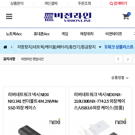
상품문의
개인결제
주문조회
검색하기
0
노트북Acc
휴대폰Acc
게임
매장위치
비젼테이프
리버네트워크 상품리스트
컴퓨터부품
베스트 상품
컴퓨터주변기기
저장장치/네트웍/케이블/배터리/충전기/잠금장치
마우스/키보드/키패드/패드/번지/덕/손목받침대/타블렛
스피커/이어폰/헤드셋/거치대/마이크
게임
노트북Acc
게임슬라이더
휴대폰Acc
공지사항
비젼라인 영업시간
상품정렬
리버네트워크 넥시 NEXI
리버네트워크 넥시 NEXI NX-
NX1341 썬더볼트4 M.2 NVMe
218U30B NX-774 2.5 외장케이
SSD 외장 케이스
스/USB3.0 외장 케이스 (정품)