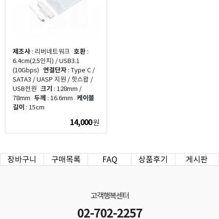
제조사
: 리버네트워크
호환
:
6.4cm(2.5인치) / USB3.1
(10Gbps)
연결단자
: Type C /
SATA3 / UASP 지원 / 핫스왑 /
USB전원
크기
: 128mm /
78mm
두께
: 16.6mm
케이블
길이
: 15cm
14,000
원
장바구니
구매목록
FAQ
상품후기
게시판
고객행복센터
02-702-2257