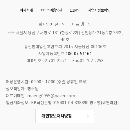
회사소개
서비스이용약관
1:1문의
사업자정보확인
회사명:비젼라인
대표:맹무영
주소:서울시 용산구 새창로 181 (한강로2가) 선인상가 21동 2층 36호,
40호
통신판매업신고번호:제 2015-서울용산-00136호
사업자등록번호:
106-07-51164
대표번호:02-702-2257
Fax:02-702-2258
매장운영시간 : 09:00 ~ 17:00 (주말,공휴일 휴무)
정보책임자 : 맹주원
대표이메일 : maeng0955@naver.com
입금계좌정보 : KB국민은행 015401-04-338890 맹무영(비젼라인)
개인정보처리방침