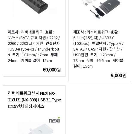
제조사
: 리버네트워크
호환
:
제조사
: 리버네트워크
호환
:
NVMe /SATA 규격 지원 / 2242 /
6.4cm(2.5인치) / USB3.0
2260 / 2280 크기지원
연결단자
(10Gbps)
연결단자
: Type A /
: USB4(Type-c) / Thunderbolt
SATA3 / UASP 지원 / 핫스왑 /
4
크기
: 107mm/ 47mm
두께
:
USB전원
크기
: 128mm /
24mm
케이블 길이
: 15cm
78mm
두께
: 16.6mm
케이블
길이
: 15cm
69,000
원
9,000
원
리버네트워크 넥시 NEXI NX-
218U31 (NX-808) USB 3.1 Type
C 2.5인치 외장케이스