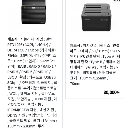
제조사
: 시놀리지
사양
: 얼텍
RTD1296 (4코어, 1.4GHz) /
제조사
: 이지넷유비쿼터스
연결
DDR4 1GB / 1Gbps (기가비트)
하드
: 4베이 / 6.4/8.9cm(2.5/3.5
저장소
: 3.5베이: 4개 / 장착디스
인치)
PC연결 단자
: Type A
저
크: 8.9cm(3.5인치) , 6.4cm(2.5
장장치 단자
: Type B / 케이스 인
인치)
RAID
: RAID 0 / RAID 1 /
터페이스: SATA3 / 백업기능 / 외
RAID 5 / RAID 6 / RAID 10 /
부전원
백업유형
: 원터치클론
JBOD
확장
: 외부포트: USB3.x
크기
: 180mm /125mm /
5Gbps / 주변장치: 잠금장치 , 크
70mm
롬캐스트
부가기능
: 트랜스코딩
80,000
원
, WOL , 웹하드 지원 , 클라우드
지원 , 보안기능 , DLNA 지원 , 예
약ON/OFF , 백업기능 ,
IPCAM(CCTV) 지원 , 백신 지원 ,
DDNS 지원 / 백업방식: 타임머신
, 클라우드 백업
크기
: 184mm x
168mm x 230mm
무게
: