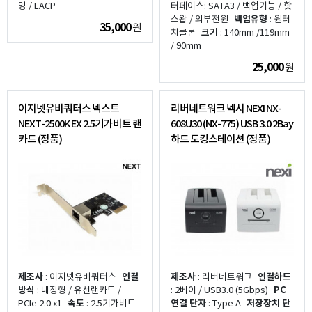
밍 / LACP
터페이스: SATA3 / 백업기능 / 핫
스왑 / 외부전원
백업유형
: 원터
35,000
원
치클론
크기
: 140mm /119mm
/ 90mm
25,000
원
이지넷유비쿼터스 넥스트
리버네트워크 넥시 NEXI NX-
NEXT-2500K EX 2.5기가비트 랜
608U30 (NX-775) USB 3.0 2Bay
카드 (정품)
하드 도킹스테이션 (정품)
제조사
: 이지넷유비쿼터스
연결
제조사
: 리버네트워크
연결하드
방식
: 내장형 / 유선랜카드 /
: 2베이 / USB3.0 (5Gbps)
PC
PCIe 2.0 x1
속도
: 2.5기가비트
연결 단자
: Type A
저장장치 단