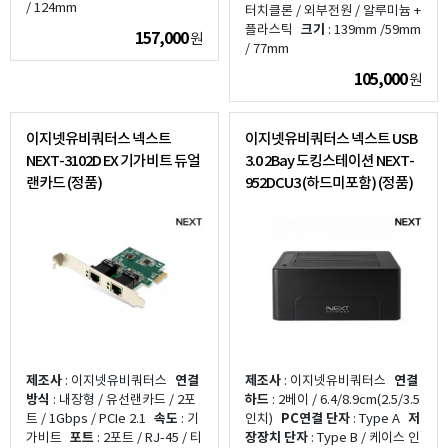
/ 124mm
터치클론 / 외부전원 / 알루미늄 +
플라스틱
크기
: 139mm /59mm
157,000
원
/ 77mm
105,000
원
이지넷유비쿼터스 넥스트
이지넷유비쿼터스 넥스트 USB
NEXT-3102D EX 기가비트 듀얼
3.0 2Bay 도킹스테이션 NEXT-
랜카드 (정품)
952DCU3 (하드미포함) (정품)
제조사
: 이지넷유비쿼터스
연결
제조사
: 이지넷유비쿼터스
연결
방식
: 내장형 / 유선랜카드 / 2포
하드
: 2베이 / 6.4/8.9cm(2.5/3.5
트 / 1Gbps / PCIe 2.1
속도
: 기
인치)
PC연결 단자
: Type A
저
가비트
포트
: 2포트 / RJ-45 / 티
장장치 단자
: Type B / 케이스 인