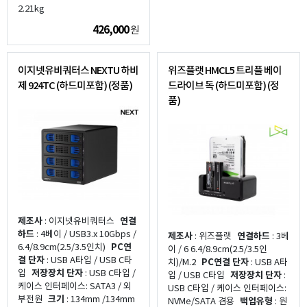
2.21kg
426,000
원
이지넷유비쿼터스 NEXTU 하비
위즈플랫 HMCL5 트리플 베이
제 924TC (하드미포함) (정품)
드라이브 독 (하드미포함) (정
품)
제조사
: 이지넷유비쿼터스
연결
하드
: 4베이 / USB3.x 10Gbps /
제조사
: 위즈플랫
연결하드
: 3베
6.4/8.9cm(2.5/3.5인치)
PC연
이 / 6 6.4/8.9cm(2.5/3.5인
결 단자
: USB A타입 / USB C타
치)/M.2
PC연결 단자
: USB A타
입
저장장치 단자
: USB C타입 /
입 / USB C타입
저장장치 단자
:
케이스 인터페이스: SATA3 / 외
USB C타입 / 케이스 인터페이스:
부전원
크기
: 134mm /134mm
NVMe/SATA 겸용
백업유형
: 원