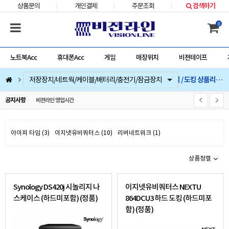
상품문의
개인결제
주문조회
검색하기
0
노트북Acc
휴대폰Acc
게임
매장위치
비젼테이프
나스 / 레이드 스토리지 / 도킹 상품리스트
컴퓨터부품
베스트 상품
컴퓨터주변기기
저장장치/네트웍/케이블/배터리/충전기/잠금장치
마우스/키보드/키패드/패드/번지/덕/손목받침대/타블렛
스피커/이어폰/헤드셋/거치대/마이크
게임
노트북Acc
게임슬라이더
휴대폰Acc
비젼라인 영업시간
공지사항
아이피 타임 (3)
이지넷유비쿼터스 (10)
리버네트워크 (1)
상품정렬
Synology DS420j 시놀리지 나
이지넷유비쿼터스 NEXTU
스케이스 (하드미포함) (정품)
864DCU3 하드 도킹 (하드미포
함) (정품)