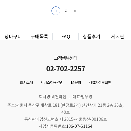
2
1
장바구니
구매목록
FAQ
상품후기
게시판
고객행복센터
02-702-2257
회사소개
서비스이용약관
1:1문의
사업자정보확인
회사명:비젼라인
대표:맹무영
주소:서울시 용산구 새창로 181 (한강로2가) 선인상가 21동 2층 36호,
40호
통신판매업신고번호:제 2015-서울용산-00136호
사업자등록번호:
106-07-51164