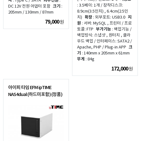
자
: Type C / SATA
외부전원
:
: 3.5베이: 1개 / 장착디스크:
DC 12V 전원 어댑터 포함
크기
:
8.9cm(3.5인치) , 6.4cm(2.5인
205mm / 130mm / 87mm
치)
확장
: 외부포트: USB3.0
지
79,000
원
원
: 서버: MySQL , 프린터 / 프로
토콜: FTP
부가기능
: 백업기능 /
백업방식: 스냅샷 , 원터치 , 클라
우드 백업 / 인터페이스: SATA2 /
Apache, PHP / Plug-in APP
크
기
: 140mm x 205mm x 61mm
무게
: 84g
172,000
원
아이피 타임 EFM ipTIME
NAS4dual (하드미포함) (정품)