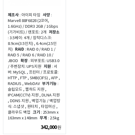
제조사
: 아이피 타임
사양
:
Marvell 88F6828 (2코어,
1.6GHz) / DDR3 2GB / 1Gbps
(기가비트) / 랜포트: 2개
저장소
: 3.5베이: 4개 / 장착디스크:
8.9cm(3.5인치) , 6.4cm(2.5인
치)
RAID
: RAID 0 / RAID 1 /
RAID 5 / RAID 6 / RAID 10 /
JBOD
확장
: 외부포트: USB3.0
/ 주변장치: UPS지원
지원
: 서
버: MySQL , 프린터 / 프로토콜:
HTTP , FTP , SMB(CIFS) , AFP ,
RADIUS , WebDAV
부가기능
:
슬립모드 , 웹하드 지원 ,
IPCAM(CCTV) 지원 , DLNA 지원
, DDNS 지원 , 백업기능 / 백업방
식: 스냅샷 , 원터치 , 타임머신 ,
클라우드 백업
크기
: 253mm x
163mm x 148mm
무게
: 2.5kg
342,000
원