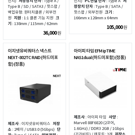
인치)
저장장치 단자
: Type A /
인치)
PC연결 단자
: Type A
저
Type B / SD / SATA3 / 핫스왑 /
장장치 단자
: Type B / SATA /
백업유형: 원터치클론 / 외부전
핫스왑 / 외부전원
크기
:
원
지원
: 1:1 클론 기능 지원
크
166mm x 128mm x 64mm
기
: 138mm / 115mm / 62mm
105,000
원
36,000
원
이지넷유비쿼터스 넥스트
아이피 타임 EFM ipTIME
NEXT-802TC RAID (하드미포
NAS1dual (하드미포함) (정품)
함) (정품)
제조사
: 아이피 타임
사양
:
Marvell 88F6820 (2코어,
제조사
: 이지넷유비쿼터스
저장
1.6GHz) / DDR3 2GB / 1Gbps
소
: 2베이 / USB3.0 (5Gbps)
단
(기가비트) / 랜포트: 2개
저장소