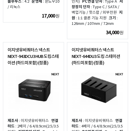
블루투스
: 4.2
운영체
: 윈도우10
인치)
PC연결 단자
: Type A
저
/ 리눅스
장장치 단자
: Type C / SATA /
백업기능 / 핫스왑 / 외부전원
지
17,000
원
원
: 1:1 클론 기능 지원
크기
:
126mm / 107mm / 72mm
34,000
원
이지넷유비쿼터스 넥스트
이지넷유비쿼터스 넥스트
NEXT-943DCU3 HUB 도킹스테
NEXT-644DU3 도킹 스테이션
이션 (하드미포함) (정품)
(하드미포함) (정품)
제조사
: 이지넷유비쿼터스
연결
제조사
: 이지넷유비쿼터스
연결
하드
: 2베이 / 6.4/8.9cm(2.5/3.5
하드
: 4베이 / 6.4/8.9cm(2.5/3.5