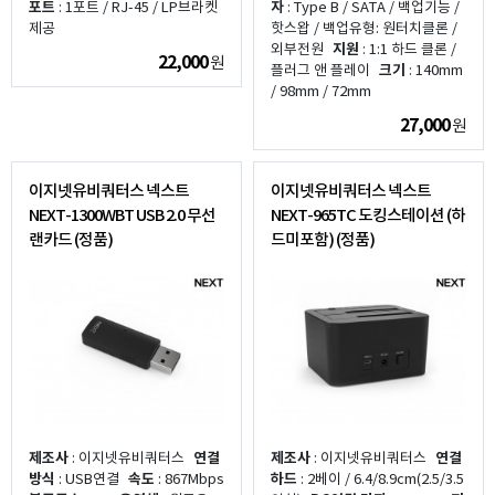
포트
: 1포트 / RJ-45 / LP브라켓
자
: Type B / SATA / 백업기능 /
제공
핫스왑 / 백업유형: 원터치클론 /
외부전원
지원
: 1:1 하드 클론 /
22,000
원
플러그 앤 플레이
크기
: 140mm
/ 98mm / 72mm
27,000
원
이지넷유비쿼터스 넥스트
이지넷유비쿼터스 넥스트
NEXT-1300WBT USB 2.0 무선
NEXT-965TC 도킹스테이션 (하
랜카드 (정품)
드미포함) (정품)
제조사
: 이지넷유비쿼터스
연결
제조사
: 이지넷유비쿼터스
연결
방식
: USB연결
속도
: 867Mbps
하드
: 2베이 / 6.4/8.9cm(2.5/3.5