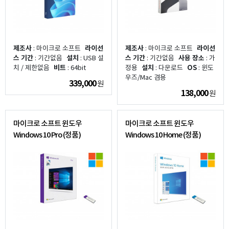
제조사
: 마이크로 소프트
라이선
제조사
: 마이크로 소프트
라이선
스 기간
: 기간없음
설치
: USB 설
스 기간
: 기간없음
사용 장소
: 가
치 / 제한없음
비트
: 64bit
정용
설치
: 다운로드
OS
: 윈도
우즈/Mac 겸용
339,000
원
138,000
원
마이크로 소프트 윈도우
마이크로 소프트 윈도우
Windows 10 Pro (정품)
Windows 10 Home (정품)