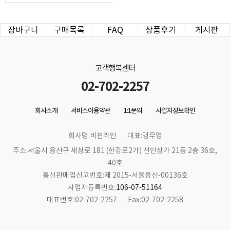
장바구니
구매목록
FAQ
상품후기
게시판
고객행복센터
02-702-2257
회사소개
서비스이용약관
1:1문의
사업자정보확인
회사명:비젼라인
대표:맹무영
주소:서울시 용산구 새창로 181 (한강로2가) 선인상가 21동 2층 36호,
40호
통신판매업신고번호:제 2015-서울용산-00136호
사업자등록번호:
106-07-51164
대표번호:02-702-2257
Fax:02-702-2258