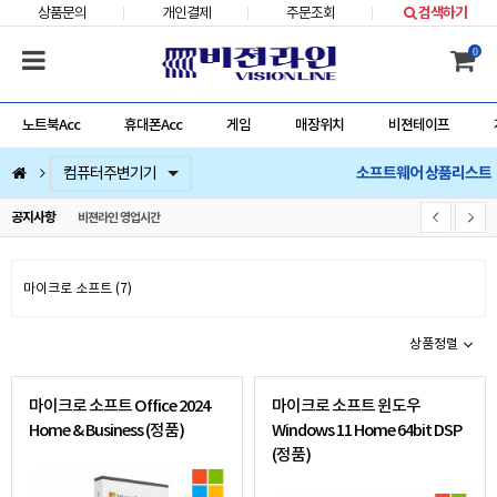
상품문의
개인결제
주문조회
검색하기
0
노트북Acc
휴대폰Acc
게임
매장위치
비젼테이프
소프트웨어 상품리스트
컴퓨터부품
베스트 상품
컴퓨터주변기기
저장장치/네트웍/케이블/배터리/충전기/잠금장치
마우스/키보드/키패드/패드/번지/덕/손목받침대/타블렛
스피커/이어폰/헤드셋/거치대/마이크
게임
노트북Acc
게임슬라이더
휴대폰Acc
공지사항
비젼라인 영업시간
마이크로 소프트 (7)
상품정렬
마이크로 소프트 Office 2024
마이크로 소프트 윈도우
Home & Business (정품)
Windows 11 Home 64bit DSP
(정품)