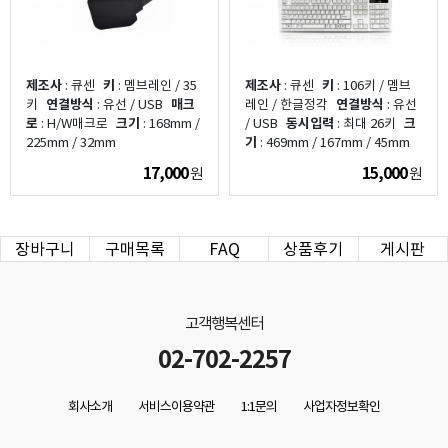
제조사
: 큐센
키
: 멤브레인 / 35
제조사
: 큐센
키
: 106키 / 멤브
키
연결방식
: 유선 / USB
매크
레인 / 한글정각
연결방식
: 유선
로
: H/W매크로
크기
: 168mm /
/ USB
동시입력
: 최대 26키
크
225mm / 32mm
기
: 469mm / 167mm / 45mm
17,000
15,000
원
원
장바구니
구매목록
FAQ
상품후기
게시판
고객행복센터
02-702-2257
회사소개
서비스이용약관
1:1문의
사업자정보확인