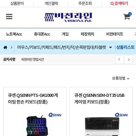
상품문의
개인결제
주문조회
검색하기
0
노트북Acc
휴대폰Acc
게임
매장위치
비젼테이프
큐센 상품리스트
컴퓨터부품
베스트 상품
컴퓨터주변기기
저장장치/네트웍/케이블/배터리/충전기/잠금장치
마우스/키보드/키패드/패드/번지/덕/손목받침대/타블렛
스피커/이어폰/헤드셋/거치대/마이크
게임
노트북Acc
게임슬라이더
휴대폰Acc
공지사항
비젼라인 영업시간
상품정렬
큐센 QSENN PTS-GK1000 게
큐센 QSENN SEM-DT35 USB
이밍 한손 키보드(정품)
게이밍 키보드(정품)