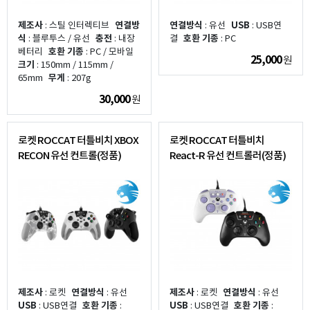
제조사
: 스틸 인터렉티브
연결방
연결방식
: 유선
USB
: USB연
식
: 블루투스 / 유선
충전
: 내장
결
호환 기종
: PC
베터리
호환 기종
: PC / 모바일
25,000
원
크기
: 150mm / 115mm /
65mm
무게
: 207g
30,000
원
로켓 ROCCAT 터틀비치 XBOX
로켓 ROCCAT 터틀비치
RECON 유선 컨트롤(정품)
React-R 유선 컨트롤러(정품)
제조사
: 로켓
연결방식
: 유선
제조사
: 로켓
연결방식
: 유선
USB
: USB연결
호환 기종
:
USB
: USB연결
호환 기종
: