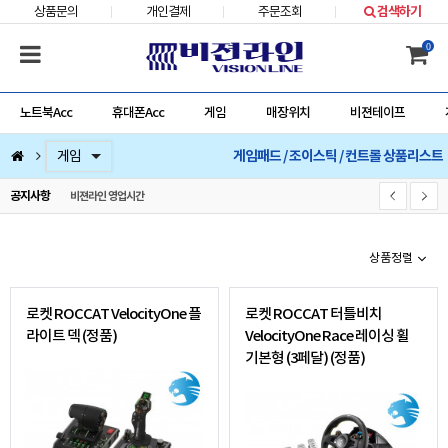
상품문의
개인결제
주문조회
검색하기
0
노트북Acc
휴대폰Acc
게임
매장위치
비젼테이프
게임패드 / 조이스틱 / 컨트롤 상품리스트
컴퓨터부품
베스트 상품
컴퓨터주변기기
저장장치/네트웍/케이블/배터리/충전기/잠금장치
마우스/키보드/키패드/패드/번지/덕/손목받침대/타블렛
스피커/이어폰/헤드셋/거치대/마이크
게임
노트북Acc
게임슬라이더
휴대폰Acc
공지사항
비젼라인 영업시간
상품정렬
로켓 ROCCAT VelocityOne 플
로켓 ROCCAT 터틀비치
라이트 덱 (정품)
VelocityOne Race 레이싱 휠
기본형 (3페달) (정품)