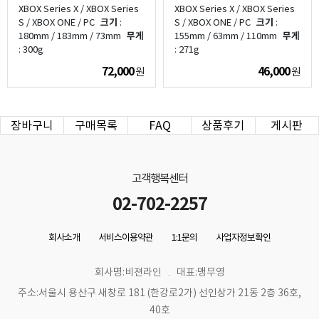
XBOX Series X / XBOX Series
XBOX Series X / XBOX Series
S / XBOX ONE / PC
크기
:
S / XBOX ONE / PC
크기
:
180mm / 183mm / 73mm
무게
155mm / 63mm / 110mm
무게
: 300g
: 271g
72,000
46,000
원
원
장바구니
구매목록
FAQ
상품후기
게시판
고객행복센터
02-702-2257
회사소개
서비스이용약관
1:1문의
사업자정보확인
회사명:비젼라인
대표:맹무영
주소:서울시 용산구 새창로 181 (한강로2가) 선인상가 21동 2층 36호,
40호