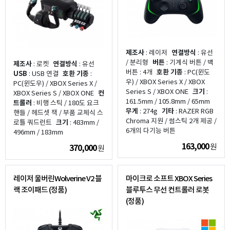
제조사
: 레이저
연결방식
: 유선
/ 분리형
버튼
: 기계식 버튼 / 백
제조사
: 로켓
연결방식
: 유선
버튼 : 4개
호환 기종
: PC(윈도
USB
: USB 연결
호환 기종
:
우) / XBOX Series X / XBOX
PC(윈도우) / XBOX Series X /
Series S / XBOX ONE
크기
:
XBOX Series S / XBOX ONE
컨
161.5mm / 105.8mm / 65mm
트롤러
: 비행 스틱 / 180도 요크
무게
: 274g
기타
: RAZER RGB
핸들 / 헤드셋 잭 / 부품 교체식 스
Chroma 지원 / 썸스틱 2개 제공 /
로틀 쿼드런트
크기
: 483mm /
6개의 다기능 버튼
496mm / 183mm
163,000
원
370,000
원
레이저 울버린Wolverine V2 블
마이크로 소프트 XBOX Series
랙 조이패드 (정품)
블루투스 무선 컨트롤러 로봇
(정품)