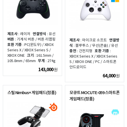
제조사
: 레이저
연결방식
: 유선
버튼
: 기계식 버튼 / 버튼 리맵핑
제조사
: 마이크로 소프트
연결방
호환 기종
: PC(윈도우) / XBOX
식
: 블루투스 / 무선(콘솔) / 유선
Series X / XBOX Series S /
충전
: 건전지형
호환 기종
:
XBOX ONE
크기
: 161.5mm /
XBOX Series X / XBOX Series
105.8mm / 65mm
무게
: 274g
S / XBOX ONE / PC / 스마트폰
안드로이드
143,000
원
64,000
원
스틸 Nimbus+ 게임패드(정품)
모큐트 MOCUTE-059 스마트폰
게임패드(정품)