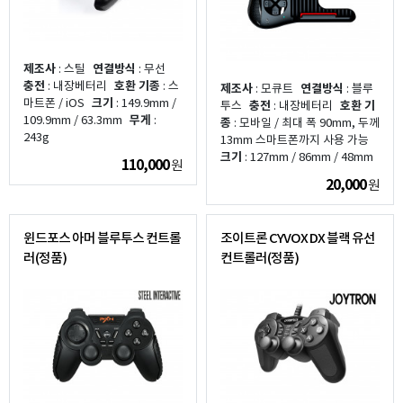
제조사
: 스틸
연결방식
: 무선
충전
: 내장베터리
호환 기종
: 스
제조사
: 모큐트
연결방식
: 블루
마트폰 / iOS
크기
: 149.9mm /
투스
충전
: 내장베터리
호환 기
109.9mm / 63.3mm
무게
:
종
: 모바일 / 최대 폭 90mm, 두께
243g
13mm 스마트폰까지 사용 가능
크기
: 127mm / 86mm / 48mm
110,000
원
20,000
원
윈드포스 아머 블루투스 컨트롤
조이트론 CYVOX DX 블랙 유선
러(정품)
컨트롤러(정품)