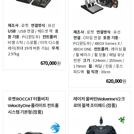
제조사
: 로켓
연결방식
: 유선
USB
: USB 연결 / 헤드셋 잭
호
제조사
: 로켓
연결방식
: 유선
환 기종
: PC(윈도우)
컨트롤러
:
연결
: C타입 연결
호환 기종
:
비행 스틱 / 스로틀 / 터치 디스플
PC(윈도우) / XBOX Series X /
레이(최대 39개 버튼 기능)
무게
:
XBOX ONE
컨트롤러
: 레이싱 휠
2.97kg
/ 휠 베이스 / 휠 모듈 / 페달 유닛
전원
크기
: 524mm / 255mm /
670,000
원
176mm
휠
: 페달 / 진동 / 포스
피드백
휠 직경
: 30cm
620,000
원
로켓 ROCCAT 터틀비치
레이저 울버린Wolverine V2 크
VelocityOne 플라이트 컨트롤
로마 블랙 조이패드 (정품)
시스템 기본형 (정품)