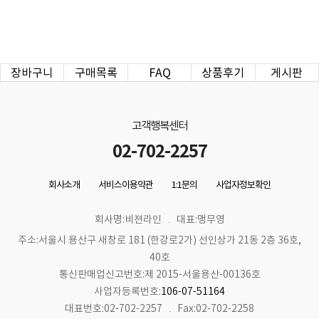
장바구니
구매목록
FAQ
상품후기
게시판
고객행복센터
02-702-2257
회사소개
서비스이용약관
1:1문의
사업자정보확인
회사명:비젼라인
대표:맹무영
주소:서울시 용산구 새창로 181 (한강로2가) 선인상가 21동 2층 36호,
40호
통신판매업신고번호:제 2015-서울용산-00136호
사업자등록번호:
106-07-51164
대표번호:02-702-2257
Fax:02-702-2258