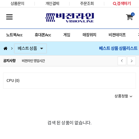
상품문의
개인결제
주문조회
검색하기
0
노트북Acc
휴대폰Acc
게임
매장위치
비젼테이프
베스트 상품 상품리스트
컴퓨터부품
베스트 상품
컴퓨터주변기기
저장장치/네트웍/케이블/배터리/충전기/잠금장치
마우스/키보드/키패드/패드/번지/덕/손목받침대/타블렛
스피커/이어폰/헤드셋/거치대/마이크
게임
노트북Acc
게임슬라이더
휴대폰Acc
공지사항
비젼라인 영업시간
CPU (0)
상품정렬
검색 된 상품이 없습니다.