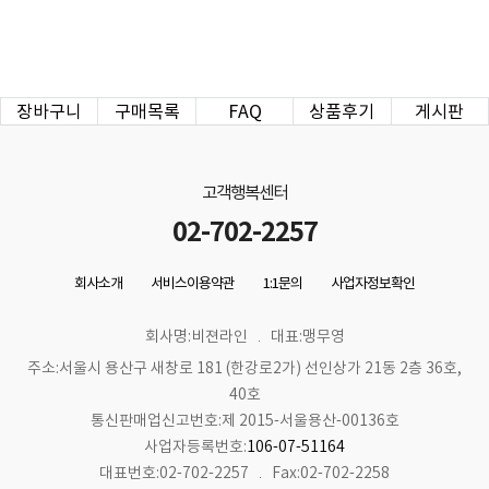
장바구니
구매목록
FAQ
상품후기
게시판
고객행복센터
02-702-2257
회사소개
서비스이용약관
1:1문의
사업자정보확인
회사명:비젼라인
대표:맹무영
주소:서울시 용산구 새창로 181 (한강로2가) 선인상가 21동 2층 36호,
40호
통신판매업신고번호:제 2015-서울용산-00136호
사업자등록번호:
106-07-51164
대표번호:02-702-2257
Fax:02-702-2258