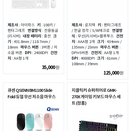
제조사
: 아이락스
키
: 108키 /
제조사
: 로지텍
키
: 펜타그래프
펜타그래프
연결방식
: 전용동글
/ 한글 정각 / S/W매크로
연결방
(리시버)
내장 배터리
: 충전
크
식
: 무선(리시버)+블루투스
건전
기
: 431.8mm / 118.7mm /
지
: AAA형 2개
크기
: 434mm /
18mm
마우스 버튼
: 3버튼 / 저
135mm / 23mm
마우스 버튼
:
소음 버튼
DPI
: 2400DPI
건전
DPI+5버튼
건전지
: AA형 1개
지
: AA형 1개
DPI
: 4000DPI
크기
: 61mm /
108mm / 39mm
35,000
원
125,000
원
큐센 QSENN BM1100 Slide
지클릭커 슈퍼히어로 GMK-
Fold 듀얼 무선 저소음 마우스
270X 게이밍 키보드 마우스 세
트 (정품)