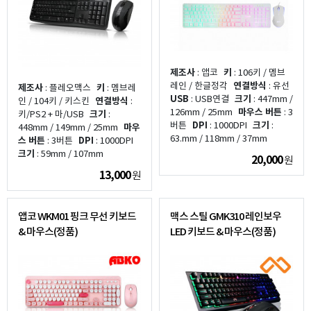
제조사
: 앱코
키
: 106키 / 멤브
레인 / 한글정각
연결방식
: 유선
제조사
: 플레오맥스
키
: 멤브레
USB
: USB연결
크기
: 447mm /
인 / 104키 / 키스킨
연결방식
:
126mm / 25mm
마우스 버튼
: 3
키/PS2 + 마/USB
크기
:
버튼
DPI
: 1000DPI
크기
:
448mm / 149mm / 25mm
마우
63.mm / 118mm / 37mm
스 버튼
: 3버튼
DPI
: 1000DPI
크기
: 59mm / 107mm
20,000
원
13,000
원
앱코 WKM01 핑크 무선 키보드
맥스 스틸 GMK310 레인보우
& 마우스(정품)
LED 키보드 & 마우스(정품)