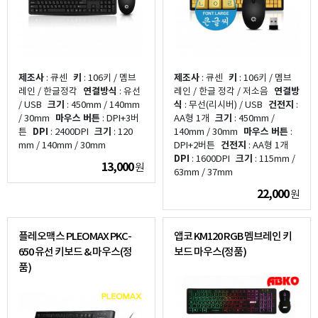
제조사
: 큐센
키
: 106키 / 멤브
제조사
: 큐센
키
: 106키 / 멤브
레인 / 한글정각
연결방식
: 유선
레인 / 한글 정각 / 저소음
연결방
/ USB
크기
: 450mm / 140mm
식
: 무선(리시버) / USB
건전지
:
/ 30mm
마우스 버튼
: DPI+3버
AA형 1개
크기
: 450mm /
튼
DPI
: 2400DPI
크기
: 120
140mm / 30mm
마우스 버튼
:
mm / 140mm / 30mm
DPI+2버튼
건전지
: AA형 1개
DPI
: 1600DPI
크기
: 115mm /
13,000
원
63mm / 37mm
22,000
원
플레오맥스 PLEOMAX PKC-
앱코 KM120 RGB 멤브레인 키
650 유선 키보드 & 마우스(정
보드 마우스(정품)
품)