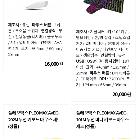
제조사
: 큐센
마우스 버튼
: 3버
튼 / 무소음 스위치
연결방식
: 무
제조사
: 지클릭커
키
: 104키 /
선 / 전용동글(리시버) / 블루투스
멤브레인 / 한/영 정각 / 스텝스컬
/ 5.1 / 멀티페어링
건전지
: AAA
쳐2 / 멀티미디어 / 전체 키 잠금 /
형 1개
크기
: 93.5mm / 60mm /
이중사출 키캡 / 레인보우 백라이
29mm
트 / 생활방수
연결방식
: 유선
USB
: USB연결
동시입력
: 19키
16,000
원
이상
크기
: 443mm / 135mm /
25mm
마우스 버튼
: DPI+5버튼
/ LED라이트
DPI
: 7200DPI
크
기
: 124.mm / 66mm / 39mm
20,000
원
플레오맥스 PLEOMAX AVEC-
플레오맥스 PLEOMAX AVEC-
202M 무선 키보드 마우스 세트
101M 무선 미니 키보드 마우스
(정품)
세트 (정품)