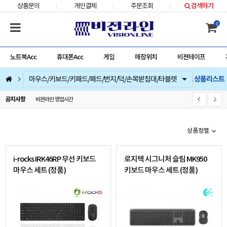
상품문의
개인결제
주문조회
검색하기
0
노트북Acc
휴대폰Acc
게임
매장위치
비젼테이프
키보드 & 마우스 상품리스트
컴퓨터부품
베스트 상품
컴퓨터주변기기
저장장치/네트웍/케이블/배터리/충전기/잠금장치
마우스/키보드/키패드/패드/번지/덕/손목받침대/타블렛
스피커/이어폰/헤드셋/거치대/마이크
게임
노트북Acc
게임슬라이더
휴대폰Acc
비젼라인 영업시간
공지사항
상품정렬
i-rocks IRK46RP 무선 키보드
로지텍 시그니처 슬림 MK950
마우스 세트 (정품)
키보드 마우스 세트 (정품)