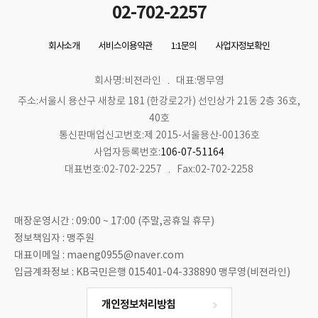
02-702-2257
회사소개
서비스이용약관
1:1문의
사업자정보확인
회사명:비젼라인
대표:맹무영
주소:서울시 용산구 새창로 181 (한강로2가) 선인상가 21동 2층 36호,
40호
통신판매업신고번호:제 2015-서울용산-00136호
사업자등록번호:
106-07-51164
대표번호:02-702-2257
Fax:02-702-2258
매장운영시간 : 09:00 ~ 17:00 (주말,공휴일 휴무)
정보책임자 : 맹주원
대표이메일 : maeng0955@naver.com
입금계좌정보 : KB국민은행 015401-04-338890 맹무영(비젼라인)
개인정보처리방침