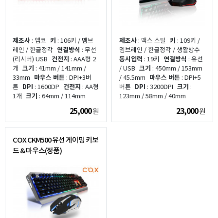
제조사
: 앱코
키
: 106키 / 멤브
제조사
: 맥스 스틸
키
: 109키 /
레인 / 한글정각
연결방식
: 무선
멤브레인 / 한글정각 / 생활방수
(리시버) USB
건전지
: AAA형 2
동시입력
: 19키
연결방식
: 유선
개
크기
: 41mm / 141mm /
/ USB
크기
: 450mm / 153mm
33mm
마우스 버튼
: DPI+3버
/ 45.5mm
마우스 버튼
: DPI+5
튼
DPI
: 1600DP
건전지
: AA형
버튼
DPI
: 3200DPI
크기
:
1개
크기
: 64mm / 114mm
123mm / 58mm / 40mm
25,000
23,000
원
원
COX CKM500 유선 게이밍 키보
드 & 마우스(정품)