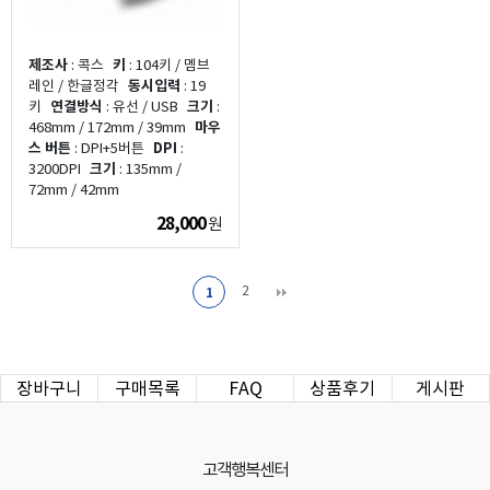
제조사
: 콕스
키
: 104키 / 멤브
레인 / 한글정각
동시입력
: 19
키
연결방식
: 유선 / USB
크기
:
468mm / 172mm / 39mm
마우
스 버튼
: DPI+5버튼
DPI
:
3200DPI
크기
: 135mm /
72mm / 42mm
28,000
원
2
1
장바구니
구매목록
FAQ
상품후기
게시판
고객행복센터