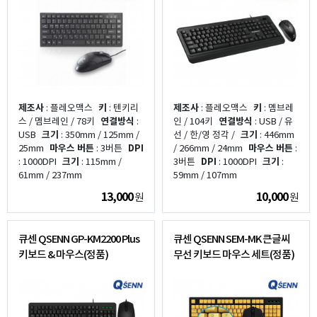
제조사
: 플레오맥스
키
: 텐키리
제조사
: 플레오맥스
키
: 멤브레
스 / 멤브레인 / 78키
연결방식
:
인 / 104키
연결방식
: USB / 유
USB
크기
: 350mm / 125mm /
선 / 한/영 정각 /
크기
: 446mm
25mm
마우스 버튼
: 3버튼
DPI
/ 266mm / 24mm
마우스 버튼
:
: 1000DPI
크기
: 115mm /
3버튼
DPI
: 1000DPI
크기
:
61mm / 237mm
59mm / 107mm
13,000
10,000
원
원
큐센 QSENN GP-KM2200 Plus
큐센 QSENN SEM-MK 큰글씨
키보드 & 마우스(정품)
무선 키보드 마우스 세트(정품)