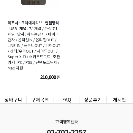
제조사
: 크리에이티브
연결방식
: USB
채널
: 7.1채널 / 가상 7.1
채널
단자
: 헤드폰단자 / 마이크
단자 / 옵티컬IN / 옵티컬OUT /
LINE-IN / 프론트OUT / 리어OUT
/ 센터/우퍼OUT / 사이드OUT /
Super X-Fi / 스카우트모드
호환
기기
: PC / PS5 / 닌텐도스위치 /
Mac 지원
210,000
원
장바구니
구매목록
FAQ
상품후기
게시판
고객행복센터
02-702-2257