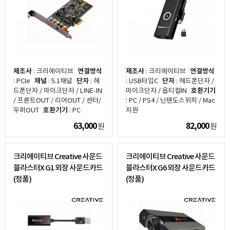
제조사
: 크리에이티브
연결방식
제조사
: 크리에이티브
연결방식
: PCIe
채널
: 5.1채널
단자
: 헤
: USB타입C
단자
: 헤드폰단자 /
드폰단자 / 마이크단자 / LINE-IN
마이크단자 / 옵티컬IN
호환기기
/ 프론트OUT / 리어OUT / 센터/
: PC / PS4 / 닌텐도스위치 / Mac
우퍼OUT
호환기기
: PC
지원
63,000
82,000
원
원
크리에이티브 Creative 사운드
크리에이티브 Creative 사운드
블라스터X G1 외장 사운드카드
블라스터X G6 외장 사운드카드
(정품)
(정품)