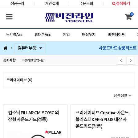
상품문의
개인결제
주문조회
검색하기
0
노트북Acc
휴대폰Acc
게임
매장위치
비젼테이프
사운드카드 상품리스트
컴퓨터부품
베스트 상품
컴퓨터주변기기
저장장치/네트웍/케이블/배터리/충전기/잠금장치
마우스/키보드/키패드/패드/번지/덕/손목받침대/타블렛
스피커/이어폰/헤드셋/거치대/마이크
게임
노트북Acc
게임슬라이더
휴대폰Acc
공지사항
비젼라인 영업시간
크리에이티브 (6)
상품정렬
컴소닉 PILLAR CM-SC05C 외
크리에이티브 Creative 사운드
장형 사운드카드(정품)
블라스터X AE-5 PLUS 내장 사
운드카드(정품)