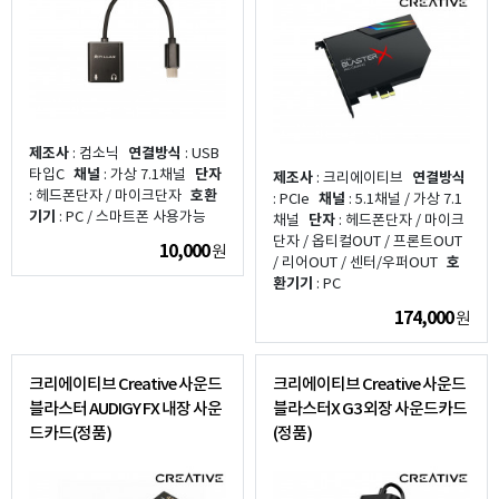
제조사
: 컴소닉
연결방식
: USB
타입C
채널
: 가상 7.1채널
단자
제조사
: 크리에이티브
연결방식
: 헤드폰단자 / 마이크단자
호환
: PCIe
채널
: 5.1채널 / 가상 7.1
기기
: PC / 스마트폰 사용가능
채널
단자
: 헤드폰단자 / 마이크
단자 / 옵티컬OUT / 프론트OUT
10,000
원
/ 리어OUT / 센터/우퍼OUT
호
환기기
: PC
174,000
원
크리에이티브 Creative 사운드
크리에이티브 Creative 사운드
블라스터 AUDIGY FX 내장 사운
블라스터X G3 외장 사운드카드
드카드(정품)
(정품)