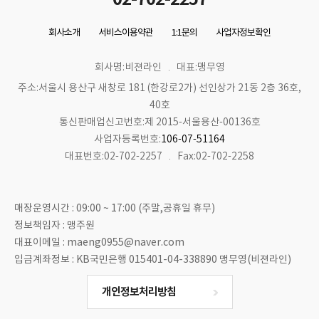
회사소개
서비스이용약관
1:1문의
사업자정보확인
회사명:비젼라인
대표:맹무영
주소:서울시 용산구 새창로 181 (한강로2가) 선인상가 21동 2층 36호,
40호
통신판매업신고번호:제 2015-서울용산-00136호
사업자등록번호:
106-07-51164
대표번호:02-702-2257
Fax:02-702-2258
매장운영시간 : 09:00 ~ 17:00 (주말,공휴일 휴무)
정보책임자 : 맹주원
대표이메일 : maeng0955@naver.com
입금계좌정보 : KB국민은행 015401-04-338890 맹무영(비젼라인)
개인정보처리방침