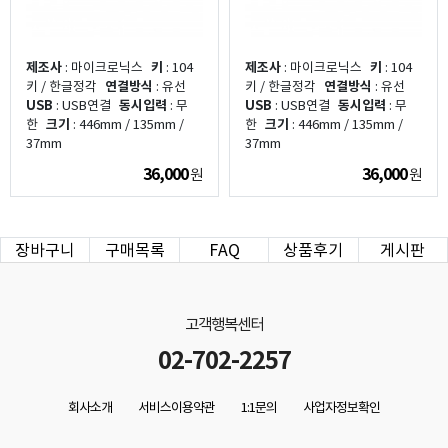
제조사
: 마이크로닉스
키
: 104
제조사
: 마이크로닉스
키
: 104
키 / 한글정각
연결방식
: 유선
키 / 한글정각
연결방식
: 유선
USB
: USB연결
동시입력
: 무
USB
: USB연결
동시입력
: 무
한
크기
: 446mm / 135mm /
한
크기
: 446mm / 135mm /
37mm
37mm
36,000
36,000
원
원
장바구니
구매목록
FAQ
상품후기
게시판
고객행복센터
02-702-2257
회사소개
서비스이용약관
1:1문의
사업자정보확인