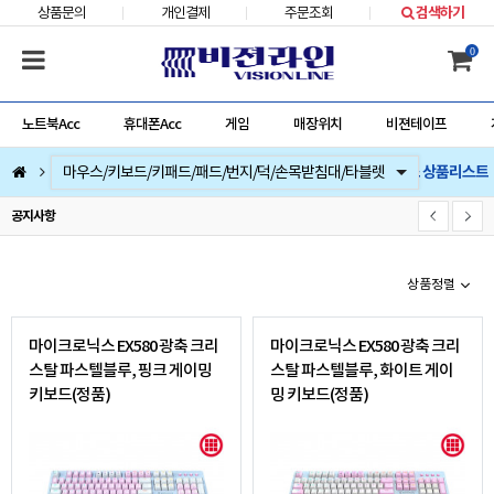
상품문의
개인결제
주문조회
검색하기
0
노트북Acc
휴대폰Acc
게임
매장위치
비젼테이프
마이크로닉스 상품리스트
컴퓨터부품
베스트 상품
컴퓨터주변기기
저장장치/네트웍/케이블/배터리/충전기/잠금장치
마우스/키보드/키패드/패드/번지/덕/손목받침대/타블렛
스피커/이어폰/헤드셋/거치대/마이크
게임
노트북Acc
게임슬라이더
휴대폰Acc
비젼라인 영업시간
공지사항
상품정렬
마이크로닉스 EX580 광축 크리
마이크로닉스 EX580 광축 크리
스탈 파스텔블루, 핑크 게이밍
스탈 파스텔블루, 화이트 게이
키보드(정품)
밍 키보드(정품)