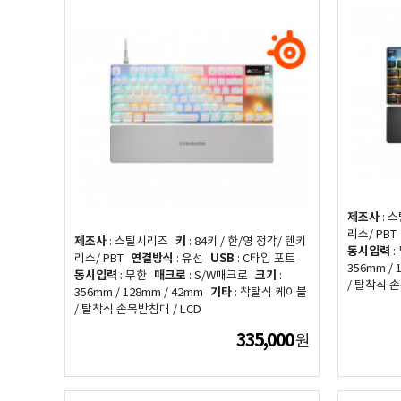
제조사
: 
리스/ PBT
제조사
: 스틸시리즈
키
: 84키 / 한/영 정각/ 텐키
동시입력
:
리스/ PBT
연결방식
: 유선
USB
: C타입 포트
356mm / 
동시입력
: 무한
매크로
: S/W매크로
크기
:
/ 탈착식 손
356mm / 128mm / 42mm
기타
: 착탈식 케이블
/ 탈착식 손목받침대 / LCD
335,000
원