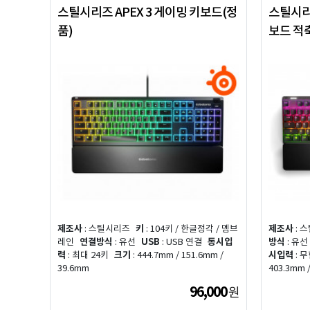
스틸시리즈 APEX 3 게이밍 키보드(정
스틸시리즈
품)
보드 적축
제조사
: 스틸시리즈
키
: 104키 / 한글정각 / 멤브
제조사
: 
레인
연결방식
: 유선
USB
: USB 연결
동시입
방식
: 유선
력
: 최대 24키
크기
: 444.7mm / 151.6mm /
시입력
: 
39.6mm
403.3mm 
96,000
원