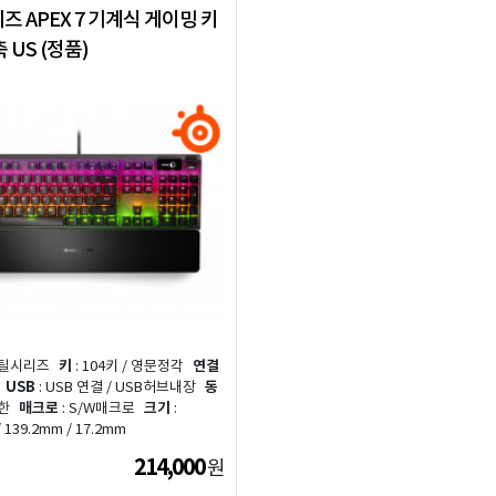
 APEX 7 기계식 게이밍 키
 US (정품)
스틸시리즈
키
: 104키 / 영문정각
연결
USB
: USB 연결 / USB허브내장
동
무한
매크로
: S/W매크로
크기
:
/ 139.2mm / 17.2mm
214,000
원