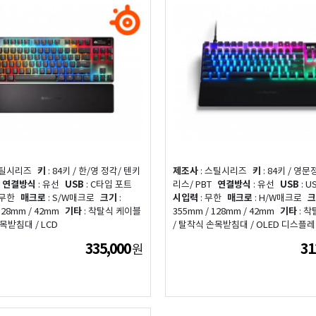
스틸시리즈
키
: 84키 / 한/영 정각/ 텐키
제조사
: 스틸시리즈
키
: 84키 / 영문
연결방식
: 유선
USB
: C타입 포트
리스/ PBT
연결방식
: 유선
USB
: U
 무한
매크로
: S/W매크로
크기
:
시입력
: 무한
매크로
: H/W매크로
크
128mm / 42mm
기타
: 착탈식 케이블
355mm / 128mm / 42mm
기타
: 
목받침대 / LCD
/ 탈착식 손목받침대 / OLED 디스플
335,000
31
원