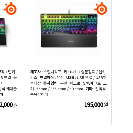
정각 / 텐키
제조사
: 스틸시리즈
키
: 84키 / 영문정각 / 텐키
SB 연결
동
리스
연결방식
: 유선
USB
: USB 연결 / USB허
기
:
브내장
동시입력
: 무한
매크로
: S/W매크로
크
착탈식 케이블
기
: 54mm / 355.4mm / 40.4mm
기타
: 탈착식
레이
손목받침대
2,000
195,000
원
원