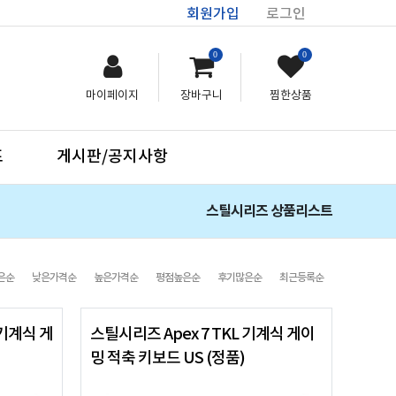
회원가입
로그인
0
0
마이페이지
장바구니
찜한상품
프
게시판/공지사항
스틸시리즈 상품리스트
은순
낮은가격순
높은가격순
평점높은순
후기많은순
최근등록순
 기계식 게
스틸시리즈 Apex 7 TKL 기계식 게이
밍 적축 키보드 US (정품)