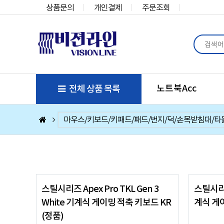
상품문의
개인결제
주문조회
노트북Acc
전체 상품 목록
컴퓨터부품
베스트 상품
컴퓨터주변기기
저장장치/네트웍/케이블/배터리/충전기/잠금장치
마우스/키보드/키패드/패드/번지/덕/손목받침대/타
스피커/이어폰/헤드셋/거치대/마이크
게임
노트북Acc
게임슬라이더
휴대폰Acc
스틸시리즈 Apex Pro TKL Gen 3
스틸시리즈 
White 기계식 게이밍 적축 키보드 KR
계식 게이
(정품)