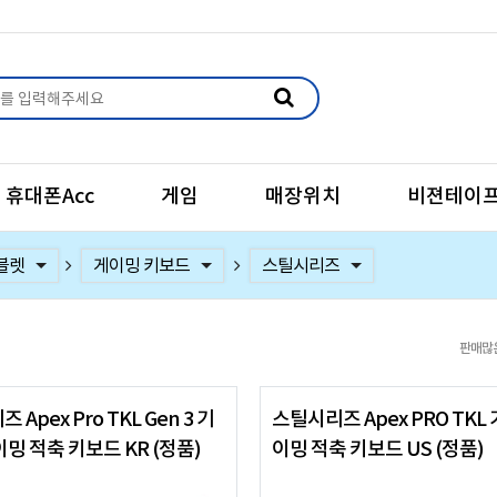
휴대폰Acc
게임
매장위치
비젼테이
블렛
키보드 & 마우스
게이밍 키보드
사무용 키보드
인체공학 키보드
키패드
게이밍 마우스
사무용 마우스
인체공학 마우스
마우스 번지 & 덕
마우스패드
쿠션 마우스 패드
손목받침대
타블렛
로지텍
레이저
커세어
스틸시리즈
로켓
체리
레오폴드
한성 컴퓨터
알텍랜싱
콕스
앱코
마이크로닉스
HyperX
큐센
지클릭커
판매많
Apex Pro TKL Gen 3 기
스틸시리즈 Apex PRO TKL
밍 적축 키보드 KR (정품)
이밍 적축 키보드 US (정품)