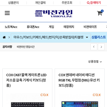
상품문의
개인결제
주문조회
검색하기
0
노트북Acc
휴대폰Acc
게임
매장위치
비젼테이프
콕스 상품리스트
컴퓨터부품
베스트 상품
컴퓨터주변기기
저장장치/네트웍/케이블/배터리/충전기/잠금장치
마우스/키보드/키패드/패드/번지/덕/손목받침대/타블렛
스피커/이어폰/헤드셋/거치대/마이크
게임
노트북Acc
게임슬라이더
휴대폰Acc
공지사항
비젼라인 영업시간
상품정렬
COX CK87 블랙 게이트론 LED
COX 엔데버 네이비 에디션
저소음 갈축 기계식 키보드(정
RGB TKL 무접점 (50G) 유선 키
품)
보드(정품)