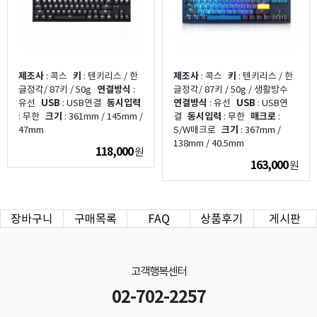
제조사
: 콕스
키
: 텐키리스 / 한
제조사
: 콕스
키
: 텐키리스 / 한
글정각/ 87키 / 50g
연결방식
:
글정각/ 87키 / 50g / 생활방수
유선
USB
: USB연결
동시입력
연결방식
: 유선
USB
: USB연
: 무한
크기
: 361mm / 145mm /
결
동시입력
: 무한
매크로
:
47mm
S/W매크로
크기
: 367mm /
138mm / 40.5mm
118,000
원
163,000
원
장바구니
구매목록
FAQ
상품후기
게시판
고객행복센터
02-702-2257