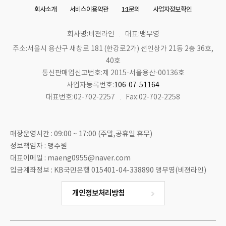
회사소개
서비스이용약관
1:1문의
사업자정보확인
회사명:비젼라인
대표:맹무영
주소:서울시 용산구 새창로 181 (한강로2가) 선인상가 21동 2층 36호,
40호
통신판매업신고번호:제 2015-서울용산-00136호
사업자등록번호:
106-07-51164
대표번호:02-702-2257
Fax:02-702-2258
매장운영시간 : 09:00 ~ 17:00 (주말,공휴일 휴무)
정보책임자 : 맹주원
대표이메일 : maeng0955@naver.com
입금계좌정보 : KB국민은행 015401-04-338890 맹무영(비젼라인)
개인정보처리방침