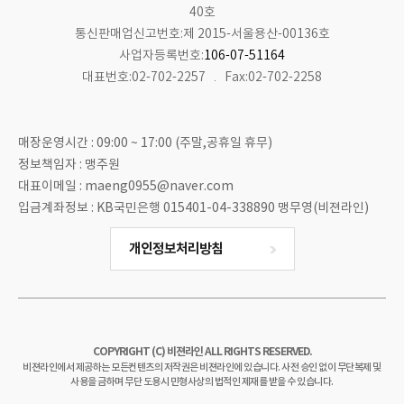
40호
통신판매업신고번호:제 2015-서울용산-00136호
사업자등록번호:
106-07-51164
대표번호:02-702-2257
Fax:02-702-2258
매장운영시간 : 09:00 ~ 17:00 (주말,공휴일 휴무)
정보책임자 : 맹주원
대표이메일 : maeng0955@naver.com
입금계좌정보 : KB국민은행 015401-04-338890 맹무영(비젼라인)
개인정보처리방침
COPYRIGHT (C) 비젼라인 ALL RIGHTS RESERVED.
비젼라인에서 제공하는 모든컨텐츠의 저작권은 비젼라인에 있습니다. 사전 승인 없이 무단복제 및
사용을 금하며 무단 도용시 민형사상의 법적인 제재를 받을 수 있습니다.