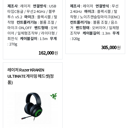
제조사
: 레이저
연결방식
: USB
제조사
: 레이저
연결방식
: 무선
타입C동글 / 무선2.4GHz / 블루
2.4GHz
마이크
: 플렉시블 / 탈
투스 v5.2
마이크
: 플렉시블 / 탈
착형 / 노이즈캔슬링마이크(ENC)
착형
컨트롤러기능
: 볼륨 조절 /
컨트롤러기능
: 볼륨 조절 / 음소
마이크 ON,OFF
밴드형태
: 오버
거
밴드형태
: 오버이어 / 일체형
이어 / 일체형조작부 / 라이더형 /
조작부
케이블길이
: 1.3m
무게
회전식
케이블길이
: 1.5m
무게
: 320g
: 270g
305,000
원
162,000
원
레이저 Razer KRAKEN
ULTIMATE 게이밍 헤드셋(정
품)