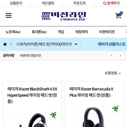
상품문의
개인결제
주문조회
검색하기
0
노트북Acc
휴대폰Acc
게임
매장위치
비젼테이프
레이저 상품리스트
컴퓨터부품
베스트 상품
컴퓨터주변기기
저장장치/네트웍/케이블/배터리/충전기/잠금장치
마우스/키보드/키패드/패드/번지/덕/손목받침대/타블렛
스피커/이어폰/헤드셋/거치대/마이크
게임
노트북Acc
게임슬라이더
휴대폰Acc
공지사항
비젼라인 영업시간
상품정렬
레이저 Razer BlackShark V3 X
레이저 Razer Barracuda X
HyperSpeed 게이밍 헤드셋 (정
Plus 게이밍 헤드셋 (정품)
품)