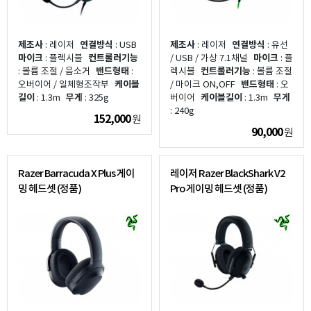
제조사
: 레이저
연결방식
: USB
제조사
: 레이저
연결방식
: 유선
마이크
: 플렉시블
컨트롤러기능
/ USB / 가상 7.1채널
마이크
: 플
: 볼륨 조절 / 음소거
밴드형태
:
렉시블
컨트롤러기능
: 볼륨 조절
오버이어 / 일체형조작부
케이블
/ 마이크 ON,OFF
밴드형태
: 오
길이
: 1.3m
무게
: 325g
버이어
케이블길이
: 1.3m
무게
: 240g
152,000
원
90,000
원
Razer Barracuda X Plus 게이
레이저 Razer BlackShark V2
밍 헤드셋 (정품)
Pro 게이밍 헤드셋 (정품)