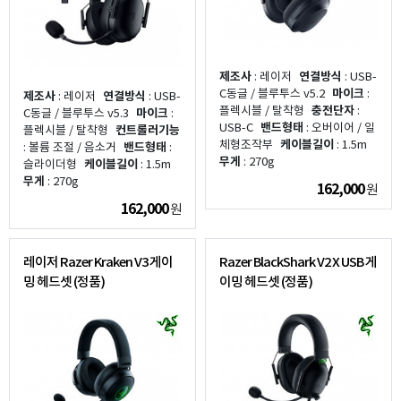
제조사
: 레이저
연결방식
: USB-
C동글 / 블루투스 v5.2
마이크
:
제조사
: 레이저
연결방식
: USB-
플렉시블 / 탈착형
충전단자
:
C동글 / 블루투스 v5.3
마이크
:
USB-C
밴드형태
: 오버이어 / 일
플렉시블 / 탈착형
컨트롤러기능
체형조작부
케이블길이
: 1.5m
: 볼륨 조절 / 음소거
밴드형태
:
무게
: 270g
슬라이더형
케이블길이
: 1.5m
무게
: 270g
162,000
원
162,000
원
레이저 Razer Kraken V3 게이
Razer BlackShark V2 X USB 게
밍 헤드셋 (정품)
이밍 헤드셋 (정품)