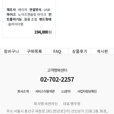
제조사
: 레이저
연결방식
: USB
마이크
: 노이즈캔슬링 마이크
컨
트롤러기능
: 볼륨 조절
밴드형태
: 슬라이더형
194,000
원
장바구니
구매목록
FAQ
상품후기
게시판
고객행복센터
02-702-2257
회사소개
서비스이용약관
1:1문의
사업자정보확인
회사명:비젼라인
대표:맹무영
주소:서울시 용산구 새창로 181 (한강로2가) 선인상가 21동 2층 36호,