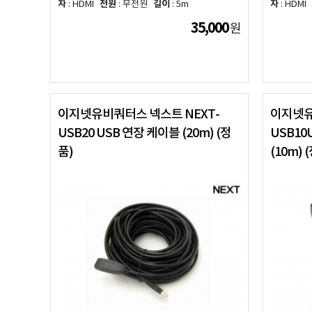
자
: HDMI
전원
: 무전원
길이
: 5m
자
: HDMI
35,000
원
이지넷유비쿼터스 넥스트 NEXT-
이지넷유
USB20 USB 연장 케이블 (20m) (정
USB10
품)
(10m) 