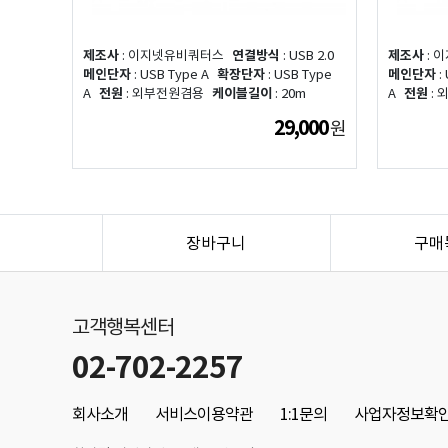
제조사
: 이지넷유비쿼터스
연결방식
: USB 2.0
제조사
: 
메인단자
: USB Type A
확장단자
: USB Type
메인단자
:
A
전원
: 외부전원겸용
케이블길이
: 20m
A
전원
:
29,000
원
장바구니
구매
고객행복센터
02-702-2257
회사소개
서비스이용약관
1:1문의
사업자정보확