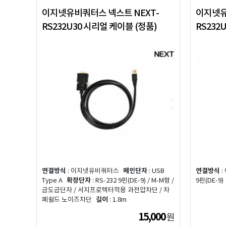
이지넷유비쿼터스 넥스트 NEXT-
이지넷유
RS232U30 시리얼 케이블 (정품)
RS232
연결방식
: 이지넷유비쿼터스
메인단자
: USB
연결방식
:
Type A
확장단자
: RS-232 9핀(DE-9) / M-M형 /
9핀(DE-9)
금도금단자 / 서지프로텍터적용 과전압차단 / 차
폐쉴드 노이즈차단
길이
: 1.8m
15,000
원