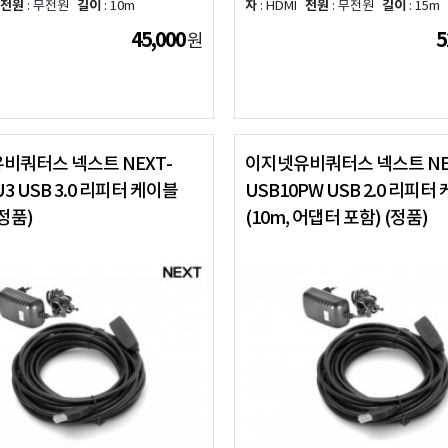
전원
: 무전원
길이
: 10m
자
: HDMI
전원
: 무전원
길이
: 15m
45,000
5
원
비쿼터스 넥스트 NEXT-
이지넷유비쿼터스 넥스트 NE
U3 USB 3.0 리피터 케이블
USB10PW USB 2.0 리피터
(정품)
(10m, 어댑터 포함) (정품)