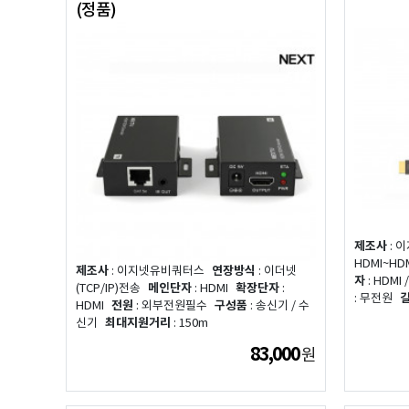
(정품)
제조사
: 
HDMI~HDMI
제조사
: 이지넷유비쿼터스
연장방식
: 이더넷
자
: HDMI
(TCP/IP)전송
메인단자
: HDMI
확장단자
:
: 무전원
HDMI
전원
: 외부전원필수
구성품
: 송신기 / 수
신기
최대지원거리
: 150m
83,000
원