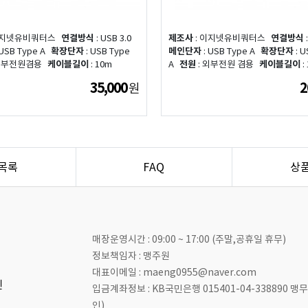
이지넷유비쿼터스
연결방식
: USB 3.0
제조사
: 이지넷유비쿼터스
연결방식
:
 USB Type A
확장단자
: USB Type
메인단자
: USB Type A
확장단자
: U
 외부전원겸용
케이블길이
: 10m
A
전원
: 외부전원 겸용
케이블길이
:
35,000
2
원
목록
FAQ
상
매장운영시간 : 09:00 ~ 17:00 (주말,공휴일 휴무)
정보책임자 : 맹주원
대표이메일 : maeng0955@naver.com
인
입금계좌정보 : KB국민은행 015401-04-338890 
인)