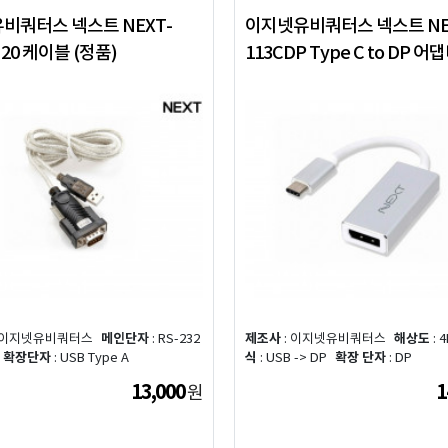
비쿼터스 넥스트 NEXT-
이지넷유비쿼터스 넥스트 NE
U20 케이블 (정품)
113CDP Type C to DP 어
 이지넷유비쿼터스
메인단자
: RS-232
제조사
: 이지넷유비쿼터스
해상도
: 4
확장단자
: USB Type A
식
: USB -> DP
확장 단자
: DP
13,000
1
원