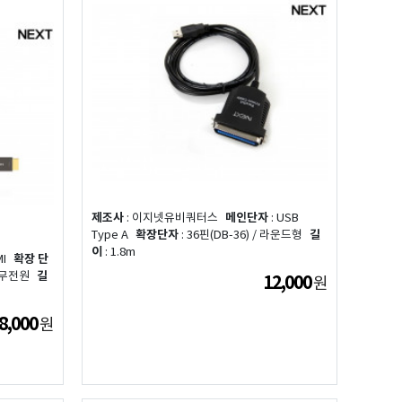
제조사
: 이지넷유비쿼터스
메인단자
: USB
Type A
확장단자
: 36핀(DB-36) / 라운드형
길
이
: 1.8m
MI
확장 단
 무전원
길
12,000
원
8,000
원