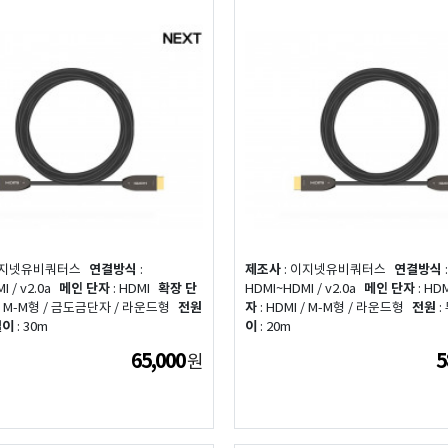
이지넷유비쿼터스
연결방식
:
제조사
: 이지넷유비쿼터스
연결방식
:
 / v2.0a
메인 단자
: HDMI
확장 단
HDMI~HDMI / v2.0a
메인 단자
: HD
 / M-M형 / 금도금단자 / 라운드형
전원
자
: HDMI / M-M형 / 라운드형
전원
:
길이
: 30m
이
: 20m
65,000
5
원