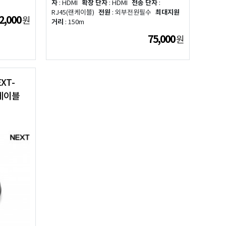
자
: HDMI
확장 단자
: HDMI
전송 단자
:
RJ45(랜케이블)
전원
: 외부전원필수
최대지원
2,000
원
거리
: 150m
75,000
원
XT-
 케이블