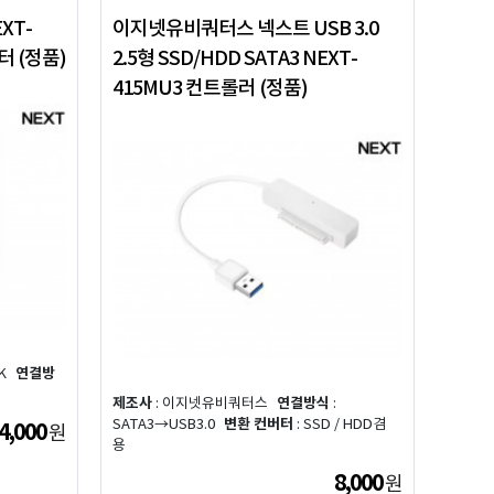
XT-
이지넷유비쿼터스 넥스트 USB 3.0
댑터 (정품)
2.5형 SSD/HDD SATA3 NEXT-
415MU3 컨트롤러 (정품)
K
연결방
제조사
: 이지넷유비쿼터스
연결방식
:
SATA3→USB3.0
변환 컨버터
: SSD / HDD겸
4,000
원
용
8,000
원