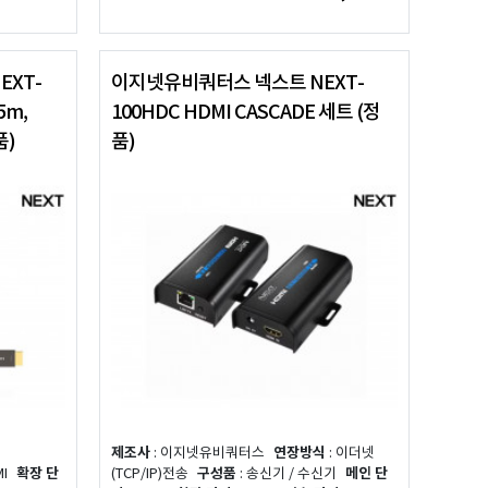
EXT-
이지넷유비쿼터스 넥스트 NEXT-
5m,
100HDC HDMI CASCADE 세트 (정
품)
품)
제조사
: 이지넷유비쿼터스
연장방식
: 이더넷
MI
확장 단
(TCP/IP)전송
구성품
: 송신기 / 수신기
메인 단