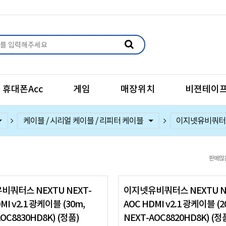
휴대폰Acc
게임
매장위치
비젼테이
블렛
USB 메모리
공유기
외장하드
외장하드케이스
외장 SSD
케이블 / 시리얼 케이블 / 리피터 케이블
랜카드/무선랜카드/블루투스
배터리
충전기
미라캐스트
스위치 허브
나스 / 레이드 스토리지 / 도킹
잠금장치
이지넷유비쿼터
리버네트워크
판매많
비쿼터스 NEXTU NEXT-
이지넷유비쿼터스 NEXTU N
MI v2.1 광케이블 (30m,
AOC HDMI v2.1 광케이블 (2
OC8830HD8K) (정품)
NEXT-AOC8820HD8K) (정