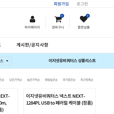
회원가입
로그인
0
0
마이페이지
장바구니
찜한상품
프
게시판/공지사항
이지넷유비쿼터스 상품리스트
스
은순
낮은가격순
높은가격순
평점높은순
후기많은순
최근등록순
EXT-
이지넷유비쿼터스 넥스트 NEXT-
0m,
1284PL USB to 페러럴 케이블 (정품)
품)