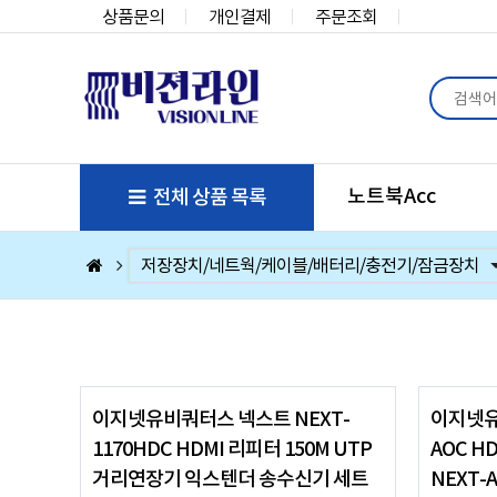
상품문의
개인결제
주문조회
노트북Acc
전체 상품 목록
컴퓨터부품
베스트 상품
컴퓨터주변기기
저장장치/네트웍/케이블/배터리/충전기/잠금장치
마우스/키보드/키패드/패드/번지/덕/손목받침대/타
스피커/이어폰/헤드셋/거치대/마이크
게임
노트북Acc
게임슬라이더
휴대폰Acc
이지넷유비쿼터스 넥스트 NEXT-
이지넷유
1170HDC HDMI 리피터 150M UTP
AOC HD
거리연장기 익스텐더 송수신기 세트
NEXT-A