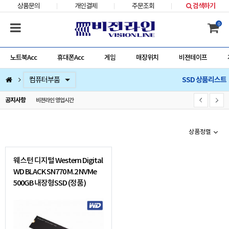
상품문의
개인결제
주문조회
검색하기
0
노트북Acc
휴대폰Acc
게임
매장위치
비젼테이프
SSD 상품리스트
컴퓨터부품
베스트 상품
컴퓨터주변기기
저장장치/네트웍/케이블/배터리/충전기/잠금장치
마우스/키보드/키패드/패드/번지/덕/손목받침대/타블렛
스피커/이어폰/헤드셋/거치대/마이크
게임
노트북Acc
게임슬라이더
휴대폰Acc
공지사항
비젼라인 영업시간
상품정렬
웨스턴 디지털 Western Digital
WD BLACK SN770 M.2 NVMe
500GB 내장형SSD (정품)