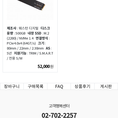
제조사
: 웨스턴 디지털
디스크
용량
: 500GB
내장 SSD
: M.2
(2280) / NVMe 1.4
연결방식
:
PCIe4.0x4 (64GT/s)
크기
:
80mm / 22mm / 2.38mm
AS
:
5년
지원기능
: TRIM / S.M.A.R.T
/ 전용 S/W
52,000
원
장바구니
구매목록
FAQ
상품후기
게시판
고객행복센터
02-702-2257