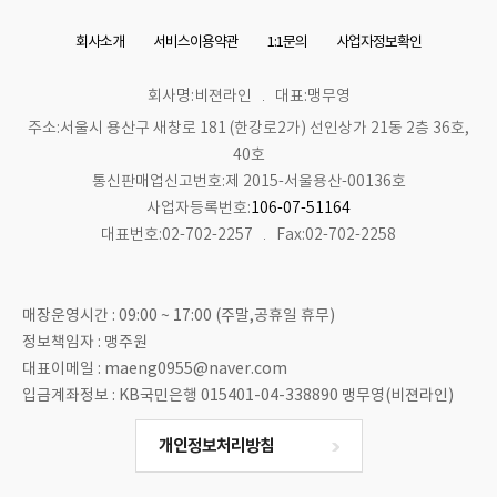
회사소개
서비스이용약관
1:1문의
사업자정보확인
회사명:비젼라인
대표:맹무영
주소:서울시 용산구 새창로 181 (한강로2가) 선인상가 21동 2층 36호,
40호
통신판매업신고번호:제 2015-서울용산-00136호
사업자등록번호:
106-07-51164
대표번호:02-702-2257
Fax:02-702-2258
매장운영시간 : 09:00 ~ 17:00 (주말,공휴일 휴무)
정보책임자 : 맹주원
대표이메일 : maeng0955@naver.com
입금계좌정보 : KB국민은행 015401-04-338890 맹무영(비젼라인)
개인정보처리방침