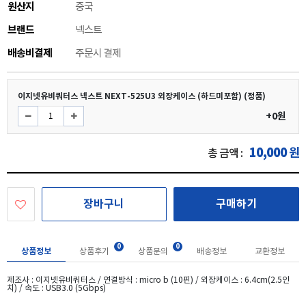
원산지
중국
브랜드
넥스트
배송비결제
주문시 결제
이지넷유비쿼터스 넥스트 NEXT-525U3 외장케이스 (하드미포함) (정품)
+0원
10,000
원
총 금액 :
장바구니
구매하기
0
0
상품정보
상품후기
상품문의
배송정보
교환정보
제조사 : 이지넷유비쿼터스 / 연결방식 : micro b (10핀) / 외장케이스 : 6.4cm(2.5인
치) / 속도 : USB3.0 (5Gbps)