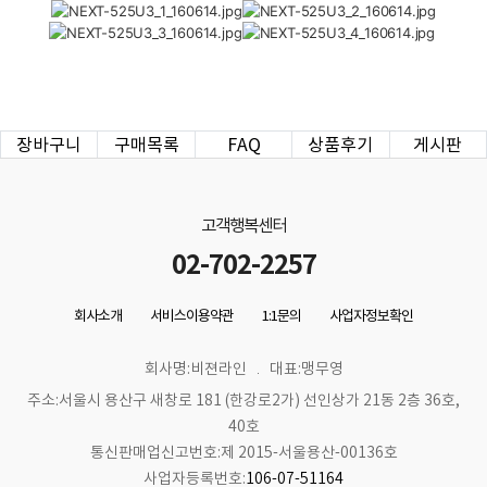
장바구니
구매목록
FAQ
상품후기
게시판
고객행복센터
02-702-2257
회사소개
서비스이용약관
1:1문의
사업자정보확인
회사명:비젼라인
대표:맹무영
주소:서울시 용산구 새창로 181 (한강로2가) 선인상가 21동 2층 36호,
40호
통신판매업신고번호:제 2015-서울용산-00136호
사업자등록번호:
106-07-51164