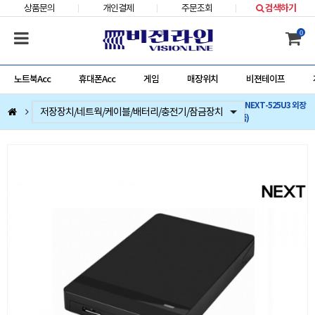
상품문의
개인결제
주문조회
검색하기
0
노트북Acc
휴대폰Acc
게임
매장위치
비젼테이프
이지넷유비쿼터스 넥스트 NEXT-525U3 외장
컴퓨터부품
베스트 상품
컴퓨터주변기기
저장장치/네트웍/케이블/배터리/충전기/잠금장치
마우스/키보드/키패드/패드/번지/덕/손목받침대/타블렛
스피커/이어폰/헤드셋/거치대/마이크
게임
노트북Acc
게임슬라이더
휴대폰Acc
케이스 (하드미포함) (정품)