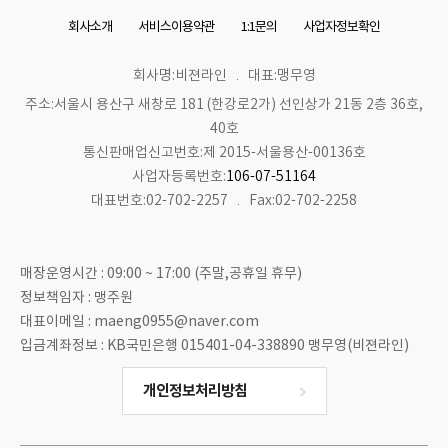
회사소개
서비스이용약관
1:1문의
사업자정보확인
회사명:비젼라인
대표:맹무영
주소:서울시 용산구 새창로 181 (한강로2가) 선인상가 21동 2층 36호,
40호
통신판매업신고번호:제 2015-서울용산-00136호
사업자등록번호:
106-07-51164
대표번호:02-702-2257
Fax:02-702-2258
매장운영시간 : 09:00 ~ 17:00 (주말,공휴일 휴무)
정보책임자 : 맹주원
대표이메일 : maeng0955@naver.com
입금계좌정보 : KB국민은행 015401-04-338890 맹무영(비젼라인)
개인정보처리방침