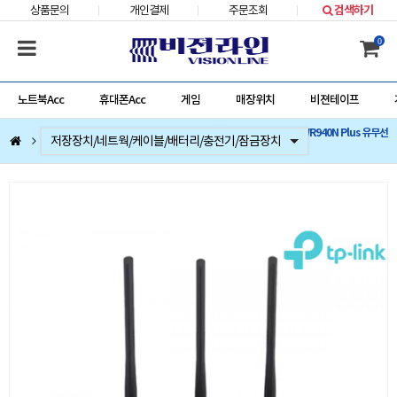
상품문의
개인결제
주문조회
검색하기
0
노트북Acc
휴대폰Acc
게임
매장위치
비젼테이프
티피링크 TP-LINK TL-WR940N Plus 유무선
컴퓨터부품
베스트 상품
컴퓨터주변기기
저장장치/네트웍/케이블/배터리/충전기/잠금장치
마우스/키보드/키패드/패드/번지/덕/손목받침대/타블렛
스피커/이어폰/헤드셋/거치대/마이크
게임
노트북Acc
게임슬라이더
휴대폰Acc
공유기 (정품)