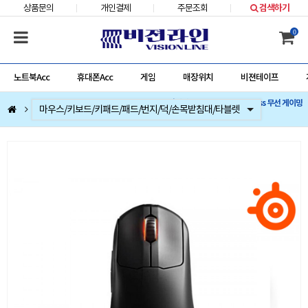
상품문의
개인결제
주문조회
검색하기
0
노트북Acc
휴대폰Acc
게임
매장위치
비젼테이프
스틸시리즈 PRIME Mini Wireless 무선 게이밍
컴퓨터부품
베스트 상품
컴퓨터주변기기
저장장치/네트웍/케이블/배터리/충전기/잠금장치
마우스/키보드/키패드/패드/번지/덕/손목받침대/타블렛
스피커/이어폰/헤드셋/거치대/마이크
게임
노트북Acc
게임슬라이더
휴대폰Acc
마우스 (정품)