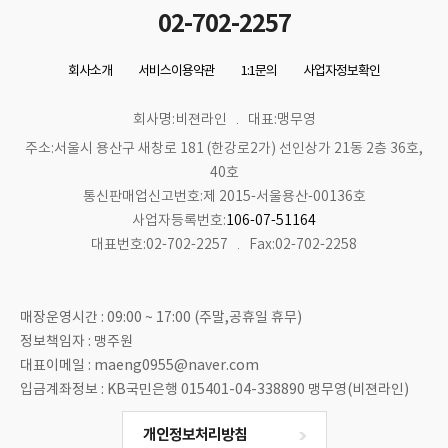
02-702-2257
회사소개
서비스이용약관
1:1문의
사업자정보확인
회사명:비젼라인
대표:맹무영
주소:서울시 용산구 새창로 181 (한강로2가) 선인상가 21동 2층 36호,
40호
통신판매업신고번호:제 2015-서울용산-00136호
사업자등록번호:
106-07-51164
대표번호:02-702-2257
Fax:02-702-2258
매장운영시간 : 09:00 ~ 17:00 (주말,공휴일 휴무)
정보책임자 : 맹주원
대표이메일 : maeng0955@naver.com
입금계좌정보 : KB국민은행 015401-04-338890 맹무영(비젼라인)
개인정보처리방침