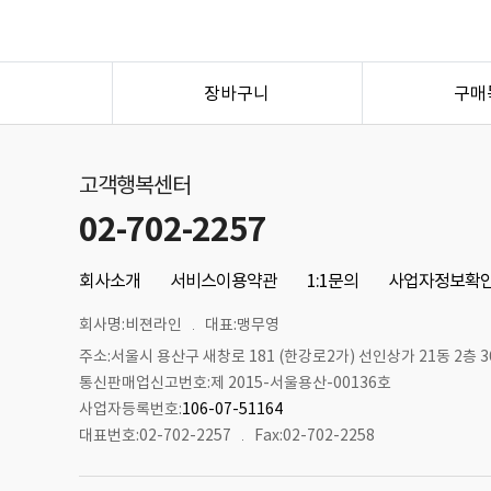
장바구니
구매
고객행복센터
02-702-2257
회사소개
서비스이용약관
1:1문의
사업자정보확
회사명:비젼라인
대표:맹무영
주소:서울시 용산구 새창로 181 (한강로2가) 선인상가 21동 2층 36
통신판매업신고번호:제 2015-서울용산-00136호
사업자등록번호:
106-07-51164
대표번호:02-702-2257
Fax:02-702-2258